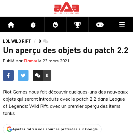
Me
Accueil
Flux
Directs
Compétitions
Actu jeux v
LOL WILD RIFT
0
commentaires
Un aperçu des objets du patch 2.2
Publié par
Flamm
le
23 mars 2021
0
ACCÉDER AUX
COMMENTAIRES
Riot Games nous fait découvrir quelques-uns des nouveaux
objets qui seront introduits avec le patch 2.2 dans League
of Legends: Wild Rift, avec un premier aperçu des items
tanks
Ajoutez aAa à vos sources préférées sur Google