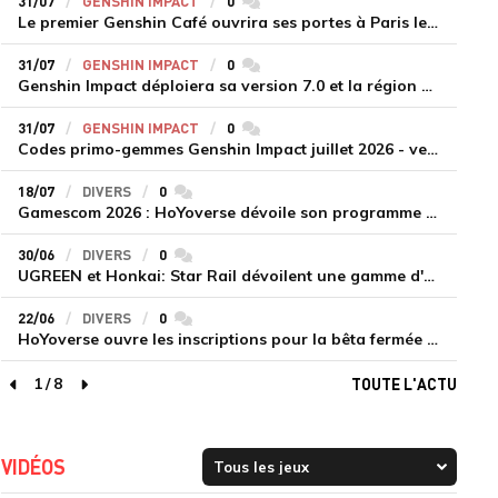
31/07
GENSHIN IMPACT
0
commentaires
Le premier Genshin Café ouvrira ses portes à Paris le 14 août
31/07
GENSHIN IMPACT
0
commentaires
Genshin Impact déploiera sa version 7.0 et la région de Snezhnaya le 12 août
31/07
GENSHIN IMPACT
0
commentaires
Codes primo-gemmes Genshin Impact juillet 2026 - version 7.0
18/07
DIVERS
0
commentaires
Gamescom 2026 : HoYoverse dévoile son programme et présente deux nouveaux jeux inédits
30/06
DIVERS
0
commentaires
UGREEN et Honkai: Star Rail dévoilent une gamme d'accessoires de recharge en édition limitée
22/06
DIVERS
0
commentaires
HoYoverse ouvre les inscriptions pour la bêta fermée de Honkai : Nexus Anima
1
/
8
TOUTE L'ACTU
page précédente
page suivante
VIDÉOS