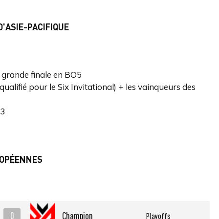
'ASIE-PACIFIQUE
, grande finale en BO5
alifié pour le Six Invitational) + les vainqueurs des
23
ROPÉENNES
0
Champion
Playoffs