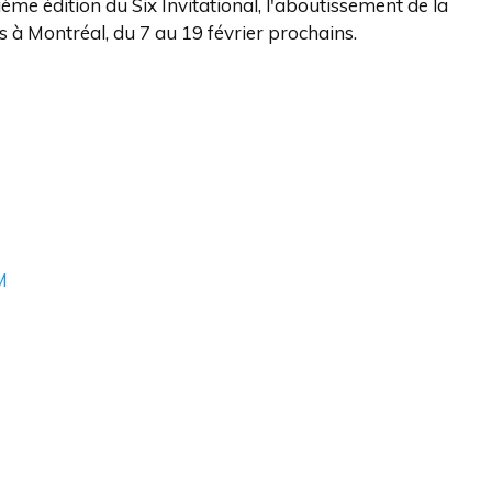
ème édition du Six Invitational, l'aboutissement de la
s à Montréal, du 7 au 19 février prochains.
M