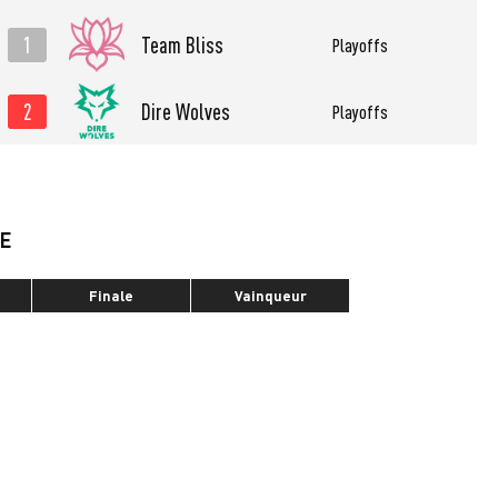
1
Team Bliss
Playoffs
2
Dire Wolves
Playoffs
UE
Finale
Vainqueur