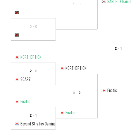
SANDBOX Gami
1
- 0
0 - 0
2
- 1
NORTHEPTION
NORTHEPTION
2
- 0
SCARZ
Fnatic
0 -
2
Fnatic
Fnatic
2
- 1
Beyond Stratos Gaming