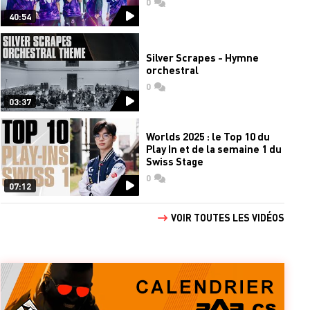
0
commentaires
40:54
Silver Scrapes - Hymne
orchestral
0
commentaires
03:37
Worlds 2025 : le Top 10 du
Play In et de la semaine 1 du
Swiss Stage
0
commentaires
07:12
VOIR TOUTES LES VIDÉOS