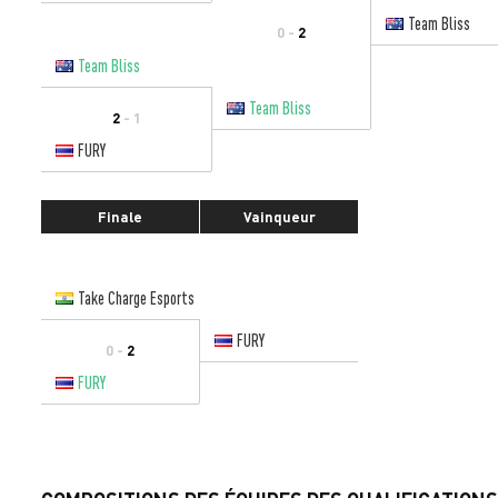
Team Bliss
0 -
2
Team Bliss
Team Bliss
2
- 1
FURY
Finale
Vainqueur
Take Charge Esports
FURY
0 -
2
FURY