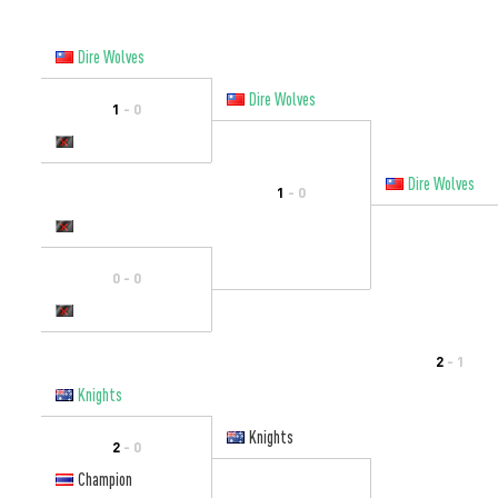
Dire Wolves
Dire Wolves
1
- 0
Dire Wolves
1
- 0
0 - 0
2
- 1
Knights
Knights
2
- 0
Champion