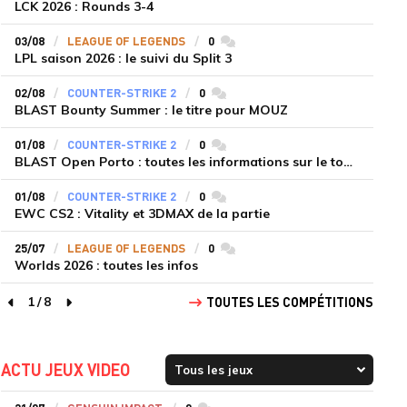
LCK 2026 : Rounds 3-4
03/08
LEAGUE OF LEGENDS
0
commentaires
LPL saison 2026 : le suivi du Split 3
02/08
COUNTER-STRIKE 2
0
commentaires
BLAST Bounty Summer : le titre pour MOUZ
01/08
COUNTER-STRIKE 2
0
commentaires
BLAST Open Porto : toutes les informations sur le tournoi
01/08
COUNTER-STRIKE 2
0
commentaires
EWC CS2 : Vitality et 3DMAX de la partie
25/07
LEAGUE OF LEGENDS
0
commentaires
Worlds 2026 : toutes les infos
1
/
8
TOUTES LES COMPÉTITIONS
page précédente
page suivante
ACTU JEUX VIDEO