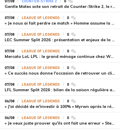
07/08
COUNTER-STRIKE 2
0
commentaires
Gentle Mates acte son retrait de Counter-Strike 2, le roster ibérique libéré
07/08
LEAGUE OF LEGENDS
0
commentaires
« Je nous ai fait perdre ce match » Homme assume la responsabilité de la défaite de HLE face à Gen.G
07/08
LEAGUE OF LEGENDS
0
commentaires
LEC Summer Split 2026 : présentation et enjeux de la troisième semaine de compétition
07/08
LEAGUE OF LEGENDS
0
commentaires
Mercato LoL LPL : le grand ménage continue chez Weibo Gaming, Jiejie quitte le navire au profit de Xiaohao
07/08
LEAGUE OF LEGENDS
0
commentaires
« Ce succès nous donne l'occasion de retrouver un climat beaucoup plus positif » Ryu et Canyon soulagés après la victoire de Gen.G sur HLE
07/08
LEAGUE OF LEGENDS
0
commentaires
LFL Summer Split 2026 : bilan de la saison régulière avec Solary en tête
06/08
LEAGUE OF LEGENDS
0
commentaires
« J'ai décidé de m'investir à 100% » Myrwn après le réveil de Movistar KOI face à Fnatic
06/08
LEAGUE OF LEGENDS
0
commentaires
« Je veux juste prouver qu'ils ont fait une erreur » Stend se confie sur son mercato chaotique et ses ambitions avec Shifters