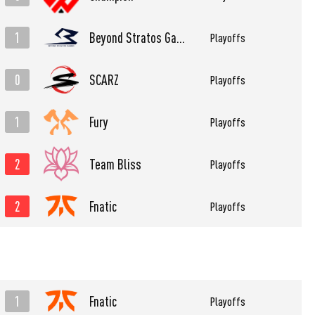
1
Beyond Stratos Gaming
Playoffs
0
SCARZ
Playoffs
1
Fury
Playoffs
2
Team Bliss
Playoffs
2
Fnatic
Playoffs
1
Fnatic
Playoffs