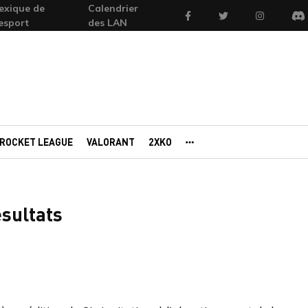
exique de
Calendrier
Facebook
Twitter
Instagram
'esport
des LAN
Di
ROCKET LEAGUE
VALORANT
2XKO
AUTRES PORTAILS
ésultats