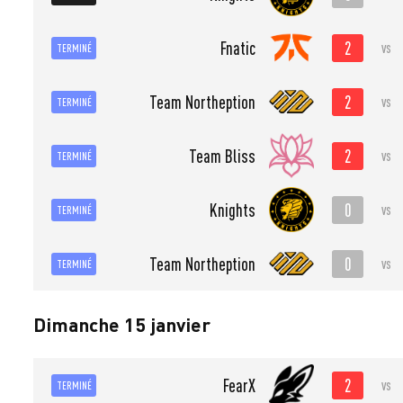
2
Fnatic
vs
TERMINÉ
2
Team Northeption
vs
TERMINÉ
2
Team Bliss
vs
TERMINÉ
0
Knights
vs
TERMINÉ
0
Team Northeption
vs
TERMINÉ
Dimanche 15 janvier
2
FearX
vs
TERMINÉ