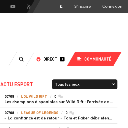
S'inscrire
Connexion
DarkMode
scord
Youtube
Flux RSS
DIRECT
COMMUNAUTÉ
1
RECHERCHE
ACTU ESPORT
07/08
LOL WILD RIFT
0
commentaires
Les champions disponibles sur Wild Rift : l'arrivée de Cho'Gath
07/08
LEAGUE OF LEGENDS
0
commentaires
« La confiance est de retour » Tom et Faker débriefent la victoire convaincante de T1 face à Dplus KIA