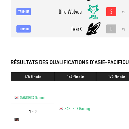
2
Dire Wolves
vs
TERMINÉ
0
FearX
vs
TERMINÉ
RÉSULTATS DES QUALIFICATIONS D'ASIE-PACIFIQ
1/8 finale
1/4 finale
1/2 finale
SANDBOX Gaming
SANDBOX Gaming
1
- 0