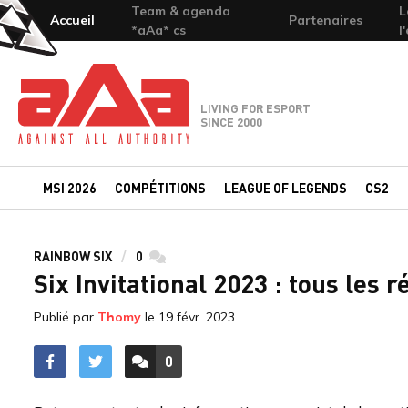
Team & agenda
L
Accueil
Partenaires
*aAa* cs
l
Team-aAa - against All authority
LIVING FOR ESPORT
SINCE 2000
MSI 2026
COMPÉTITIONS
LEAGUE OF LEGENDS
CS2
RAINBOW SIX
0
commentaires
Six Invitational 2023 : tous les r
Publié par
Thomy
le
19 févr. 2023
0
ACCÉDER AUX
COMMENTAIRES