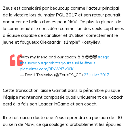
Zeus est considéré par beaucoup comme l'acteur principal
de la victoire lors du major PGL 2017 et son retour pourrait
annoncer de belles choses pour NaVi. De plus, la plupart de
la communauté le considère comme l'un des seuls capitaines
d'équipe capable de canaliser et d'utiliser correctement le
jeune et fougueux Oleksandr "s1mple" Kostyliev.
With my friend and our coach 🤘🤘😎😎😈
#csgo
#zeuscsgo
#gambitcsgo
#zeuslife
#zeus
pic.twitter.com/RExWdZx00K
— Daniil Teslenko (@ZeusCS_GO)
23 juillet 2017
Cette transaction laisse Gambit dans la pénombre puisque
l'équipe maintenant composée quasi uniquement de Kazakh
perd à la fois son Leader InGame et son coach.
Il ne fait aucun doute que Zeus reprendra sa position de LIG
au sein de NaVi, ce qui soulagera probablement les épaules