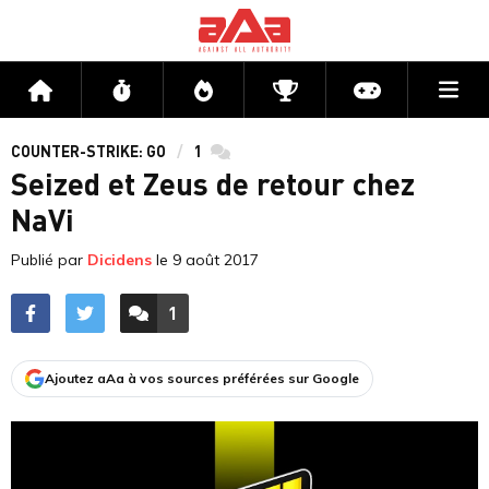
Me
Accueil
Flux
Directs
Compétitions
Actu jeux v
COUNTER-STRIKE: GO
1
commentaires
Seized et Zeus de retour chez
NaVi
Publié par
Dicidens
le
9 août 2017
1
ACCÉDER AUX
COMMENTAIRES
Ajoutez aAa à vos sources préférées sur Google