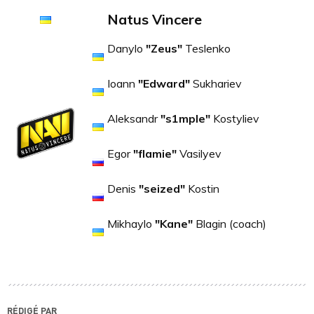
Natus Vincere
Danylo
"Zeus"
Teslenko
Ioann
"Edward"
Sukhariev
Aleksandr
"s1mple"
Kostyliev
Egor
"flamie"
Vasilyev
Denis
"seized"
Kostin
Mikhaylo
"Kane"
Blagin (coach)
RÉDIGÉ PAR