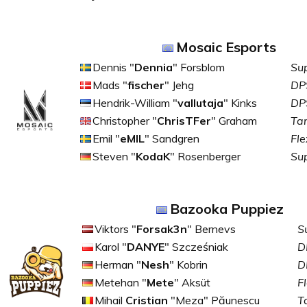
Mosaic Esports
Dennis "
Dennia
" Forsblom
Su
Mads "
fischer
" Jehg
DP
Hendrik-William "
vallutaja
" Kinks
DP
Christopher "
ChrisTFer
" Graham
Ta
Emil "
eMIL
" Sandgren
Fle
Steven "
KodaK
" Rosenberger
Su
Bazooka Puppiez
Viktors "
Forsak3n
" Bernevs
S
Karol "
DANYE
" Szcześniak
D
Herman "
Nesh
" Kobrin
D
Metehan "
Mete
" Aksüt
F
Mihail
Cristian
"Meza" Păunescu
T