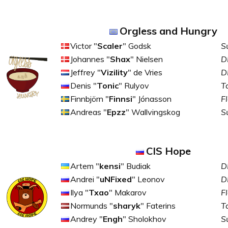
Orgless and Hungry
Victor "
Scaler
" Godsk
S
Johannes "
Shax
" Nielsen
D
Jeffrey "
Vizility
" de Vries
D
Denis "
Tonic
" Rulyov
T
Finnbjörn "
Finnsi
" Jónasson
F
Andreas "
Epzz
" Wallvingskog
S
CIS Hope
Artem "
kensi
" Budiak
D
Andrei "
uNFixed
" Leonov
D
Ilya "
Txao
" Makarov
F
Normunds "
sharyk
" Faterins
T
Andrey "
Engh
" Sholokhov
S