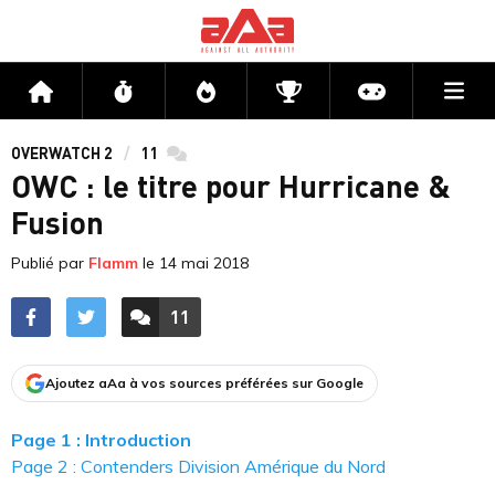
Me
Accueil
Flux
Directs
Compétitions
Actu jeux v
OVERWATCH 2
11
commentaires
OWC : le titre pour Hurricane &
Fusion
Publié par
Flamm
le
14 mai 2018
11
ACCÉDER AUX
COMMENTAIRES
Ajoutez aAa à vos sources préférées sur Google
Page 1 : Introduction
Page 2 : Contenders Division Amérique du Nord