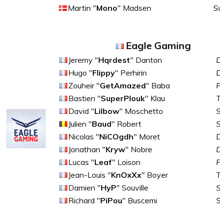
Martin "
Mono
" Madsen
S
Eagle Gaming
Jeremy "
Hqrdest
" Danton
D
Hugo "
Flippy
" Perhirin
Zouheir "
GetAmazed
" Baba
F
Bastien "
SuperPlouk
" Klau
T
David "
Lilbow
" Moschetto
Julien "
Baud
" Robert
Nicolas "
NiCOgdh
" Moret
D
Jonathan "
Kryw
" Nobre
D
Lucas "
Leaf
" Loison
F
Jean-Louis "
KnOxXx
" Boyer
Damien "
HyP
" Souville
Richard "
PiPou
" Buscemi