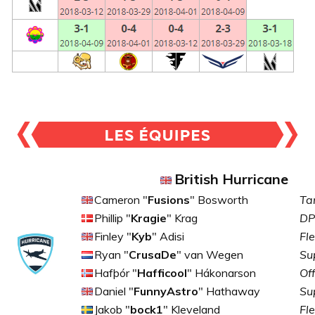
British Hurricane
Cameron "
Fusions
" Bosworth
Ta
Phillip "
Kragie
" Krag
DP
Finley "
Kyb
" Adisi
Fl
Ryan "
CrusaDe
" van Wegen
Su
Hafþór "
Hafficool
" Hákonarson
Of
Daniel "
FunnyAstro
" Hathaway
Su
Jakob "
bock1
" Kleveland
Fl