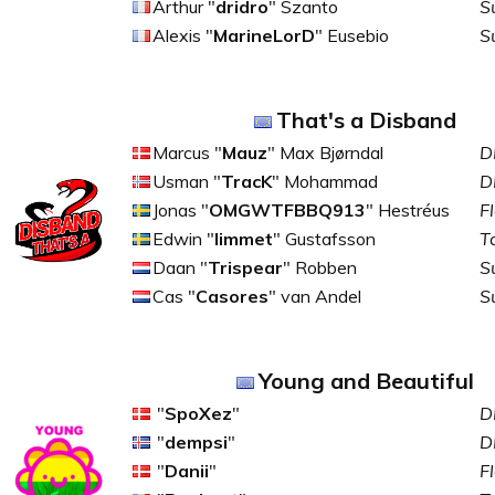
Arthur "
dridro
" Szanto
S
Alexis "
MarineLorD
" Eusebio
S
That's a Disband
Marcus "
Mauz
" Max Bjørndal
D
Usman "
TracK
" Mohammad
D
Jonas "
OMGWTFBBQ913
" Hestréus
F
Edwin "
limmet
" Gustafsson
T
Daan "
Trispear
" Robben
S
Cas "
Casores
" van Andel
S
Young and Beautiful
"
SpoXez
"
D
"
dempsi
"
D
"
Danii
"
F