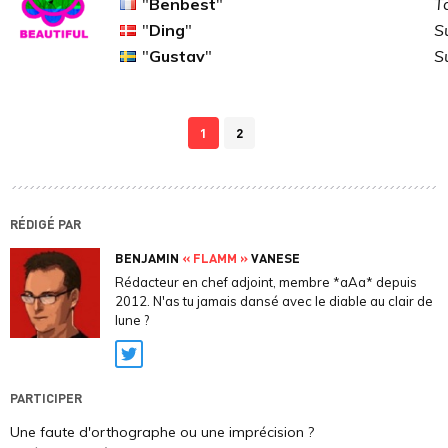
"
Benbest
"
T
"
Ding
"
S
"
Gustav
"
S
1
2
RÉDIGÉ PAR
BENJAMIN
« FLAMM »
VANESE
Rédacteur en chef adjoint, membre *aAa* depuis
2012. N'as tu jamais dansé avec le diable au clair de
lune ?
Twitter
PARTICIPER
Une faute d'orthographe ou une imprécision ?