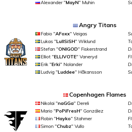
Alexander "
MayN
" Muhin
S
Angry Titans
Fabio "
AFoxx
" Veigas
S
Lukas "
LullSiSH
" Wiklund
T
Stefan "
ONIGOD
" Fiskerstrand
D
Elliot "
ELLIVOTE
" Vaneryd
F
Erik "
Erki
" Nolander
D
Ludvig "
Luddee
" Håkansson
S
Copenhagen Flames
Nikolai "
naGGa
" Dereli
D
Mario "
PoPiFresH
" González
D
Robin "
Hayko
" Stahmer
F
Simon "
Chubz
" Vullo
T