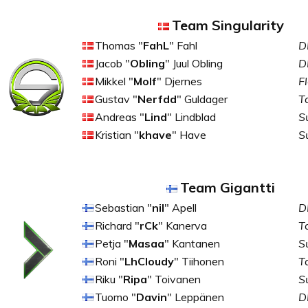
Team Singularity
Thomas "
FahL
" Fahl
D
Jacob "
Obling
" Juul Obling
D
Mikkel "
Molf
" Djernes
F
Gustav "
Nerfdd
" Guldager
T
Andreas "
Lind
" Lindblad
S
Kristian "
khave
" Have
S
Team Gigantti
Sebastian "
nil
" Apell
D
Richard "
rCk
" Kanerva
T
Petja "
Masaa
" Kantanen
S
Roni "
LhCloudy
" Tiihonen
T
Riku "
Ripa
" Toivanen
S
Tuomo "
Davin
" Leppänen
D