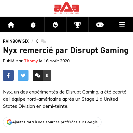
Me
Accueil
Flux
Directs
Compétitions
Actu jeux v
RAINBOW SIX
0
commentaires
Nyx remercié par Disrupt Gaming
Publié par
Thomy
le
16 août 2020
0
ACCÉDER AUX
COMMENTAIRES
Nyx, un des expérimentés de Disrupt Gaming, a été écarté
de l'équipe nord-américaine après un Stage 1 d'United
States Division en demi-teinte.
Ajoutez aAa à vos sources préférées sur Google