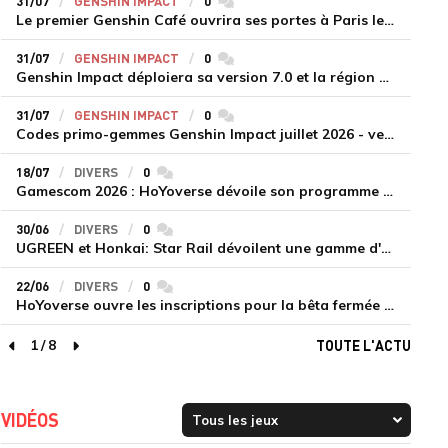
31/07
GENSHIN IMPACT
0
commentaires
Le premier Genshin Café ouvrira ses portes à Paris le 14 août
31/07
GENSHIN IMPACT
0
commentaires
Genshin Impact déploiera sa version 7.0 et la région de Snezhnaya le 12 août
31/07
GENSHIN IMPACT
0
commentaires
Codes primo-gemmes Genshin Impact juillet 2026 - version 7.0
18/07
DIVERS
0
commentaires
Gamescom 2026 : HoYoverse dévoile son programme et présente deux nouveaux jeux inédits
30/06
DIVERS
0
commentaires
UGREEN et Honkai: Star Rail dévoilent une gamme d'accessoires de recharge en édition limitée
22/06
DIVERS
0
commentaires
HoYoverse ouvre les inscriptions pour la bêta fermée de Honkai : Nexus Anima
1
/
8
TOUTE L'ACTU
page précédente
page suivante
VIDÉOS