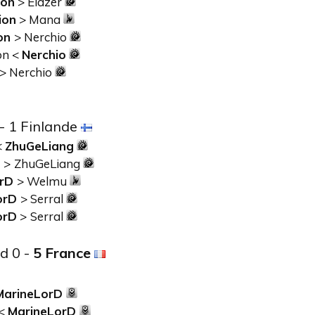
ion
> Elazer
ion
> Mana
on
> Nerchio
on <
Nerchio
> Nerchio
- 1 Finlande
<
ZhuGeLiang
D
>
ZhuGeLiang
orD
> Welmu
orD
> Serral
orD
>
Serral
d 0 -
5 France
MarineLorD
 <
MarineLorD