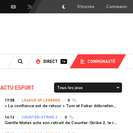
S'inscrire
Connexion
DarkMode
scord
Youtube
Flux RSS
DIRECT
COMMUNAUTÉ
16
RECHERCHE
ACTU ESPORT
17:58
LEAGUE OF LEGENDS
0
commentaires
« La confiance est de retour » Tom et Faker débriefent la victoire convaincante de T1 face à Dplus KIA
16:12
COUNTER-STRIKE 2
0
commentaires
Gentle Mates acte son retrait de Counter-Strike 2, le roster ibérique libéré