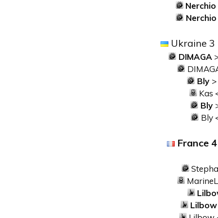
Nerchio
Nerchio
Ukraine 3
DIMAGA
>
DIMAG
Bly
>
Kas 
Bly
Bly 
France 4
Stepha
Marine
Lilb
Lilbow
Lilbow