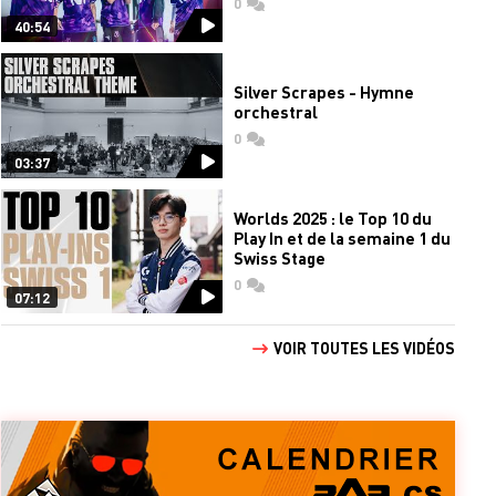
0
commentaires
40:54
Silver Scrapes - Hymne
orchestral
0
commentaires
03:37
Worlds 2025 : le Top 10 du
Play In et de la semaine 1 du
Swiss Stage
0
commentaires
07:12
VOIR TOUTES LES VIDÉOS