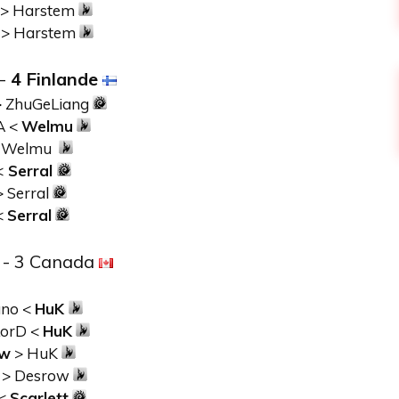
> Harstem
> Harstem
 -
4 Finlande
 ZhuGeLiang
A <
Welmu
 Welmu
<
Serral
> Serral
<
Serral
- 3 Canada
no <
HuK
LorD <
HuK
ow
> HuK
> Desrow
 <
Scarlett