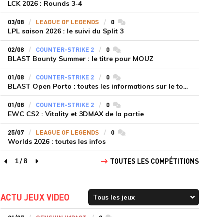
LCK 2026 : Rounds 3-4
03/08
LEAGUE OF LEGENDS
0
commentaires
LPL saison 2026 : le suivi du Split 3
02/08
COUNTER-STRIKE 2
0
commentaires
BLAST Bounty Summer : le titre pour MOUZ
01/08
COUNTER-STRIKE 2
0
commentaires
BLAST Open Porto : toutes les informations sur le tournoi
01/08
COUNTER-STRIKE 2
0
commentaires
EWC CS2 : Vitality et 3DMAX de la partie
25/07
LEAGUE OF LEGENDS
0
commentaires
Worlds 2026 : toutes les infos
1
/
8
TOUTES LES COMPÉTITIONS
page précédente
page suivante
ACTU JEUX VIDEO