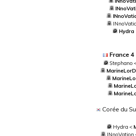
INnoVat
INnoVat
INnoVati
INnoVati
Hydra
France
4
Stephano 
MarineLor
MarineL
MarineL
MarineL
Corée du Su
Hydra <
INnoVation