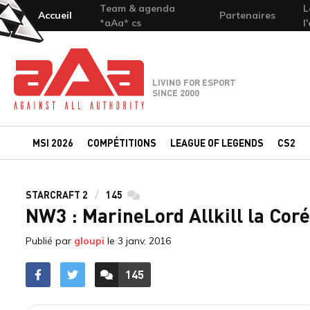
Team & agenda
L
Accueil
Partenaires
*aAa* cs
l
Team-aAa - against All authority
LIVING FOR ESPORT
SINCE 2000
MSI 2026
COMPÉTITIONS
LEAGUE OF LEGENDS
CS2
STARCRAFT 2
145
commentaires
NW3 : MarineLord Allkill la Cor
Publié par
gloupi
le
3 janv. 2016
145
ACCÉDER AUX
COMMENTAIRES