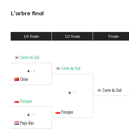
L'arbre final
1/4 finale
1/2 finale
Finale
Corée du Sud
Corée du Sud
4
- 2
Chine
Corée du Sud
4
- 1
Pologne
Pologne
4
- 1
Pays-Bas