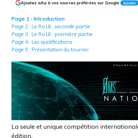
Ajoutez aAa à vos sources préférées sur Google
Ajouter
Page 1 : Introduction
Page 2 : Le Ro16 : seconde partie
Page 3 : Le Ro16 : première partie
Page 4 : Les qualifications
Page 5 : Présentation du tournoi
La seule et unique compétition international
édition.