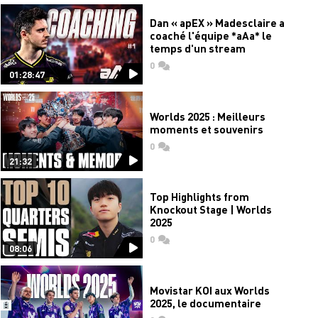
Dan « apEX » Madesclaire a
coaché l'équipe *aAa* le
temps d'un stream
0
commentaires
01:28:47
Worlds 2025 : Meilleurs
moments et souvenirs
0
commentaires
21:32
Top Highlights from
Knockout Stage | Worlds
2025
0
commentaires
08:06
Movistar KOI aux Worlds
2025, le documentaire