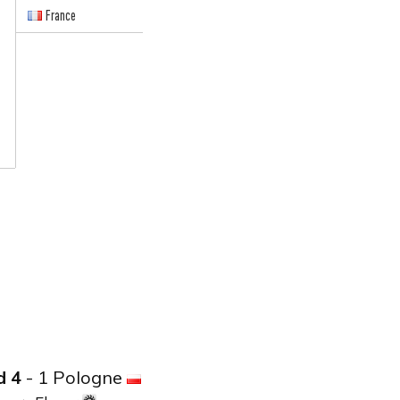
France
d 4
- 1 Pologne