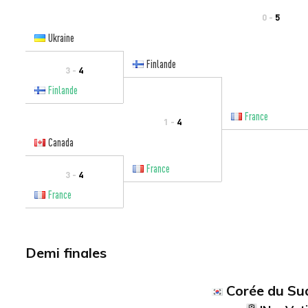
0 -
5
Ukraine
Finlande
3 -
4
Finlande
France
1 -
4
Canada
France
3 -
4
France
Demi finales
Corée du Su