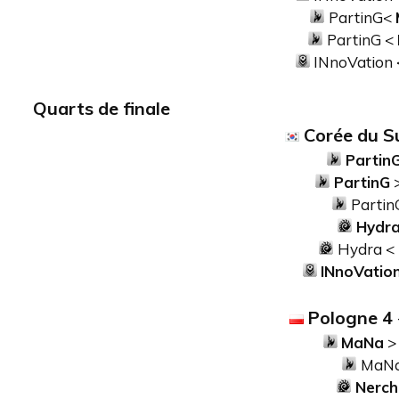
PartinG<
PartinG <
INnoVation
Quarts de finale
Corée du S
Partin
PartinG
Partin
Hydr
Hydra <
INnoVatio
Pologne 4
MaNa
>
MaN
Nerch