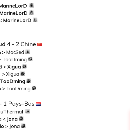
MarineLorD
MarineLorD
 <
MarineLorD
ud
4
- 2 Chine
G
> MacSed
> TooDming
G <
Xigua
a
> Xigua
TooDming
n
> TooDming
- 1 Pays-Bas
 uThermal
a <
Jona
io
> Jona