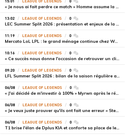
15:01
LEAGUE OF LEGENDS
0
commentaires
« Je nous ai fait perdre ce match » Homme assume la responsabilité de la défaite de HLE face à Gen.G
13:02
LEAGUE OF LEGENDS
0
commentaires
LEC Summer Split 2026 : présentation et enjeux de la troisième semaine de compétition
11:19
LEAGUE OF LEGENDS
0
commentaires
Mercato LoL LPL : le grand ménage continue chez Weibo Gaming, Jiejie quitte le navire au profit de Xiaohao
10:16
LEAGUE OF LEGENDS
0
commentaires
« Ce succès nous donne l'occasion de retrouver un climat beaucoup plus positif » Ryu et Canyon soulagés après la victoire de Gen.G sur HLE
09:20
LEAGUE OF LEGENDS
0
commentaires
LFL Summer Split 2026 : bilan de la saison régulière avec Solary en tête
06/08
LEAGUE OF LEGENDS
0
commentaires
« J'ai décidé de m'investir à 100% » Myrwn après le réveil de Movistar KOI face à Fnatic
06/08
LEAGUE OF LEGENDS
0
commentaires
« Je veux juste prouver qu'ils ont fait une erreur » Stend se confie sur son mercato chaotique et ses ambitions avec Shifters
06/08
LEAGUE OF LEGENDS
0
commentaires
T1 brise l'élan de Dplus KIA et conforte sa place de leader en LCK 2026 Rounds 3-4