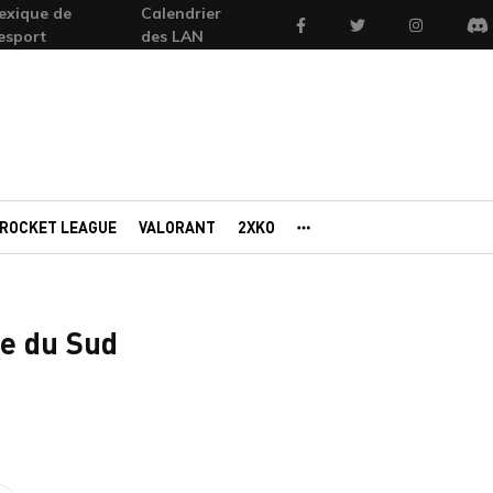
exique de
Calendrier
Facebook
Twitter
Instagram
'esport
des LAN
Di
ROCKET LEAGUE
VALORANT
2XKO
AUTRES PORTAILS
ée du Sud