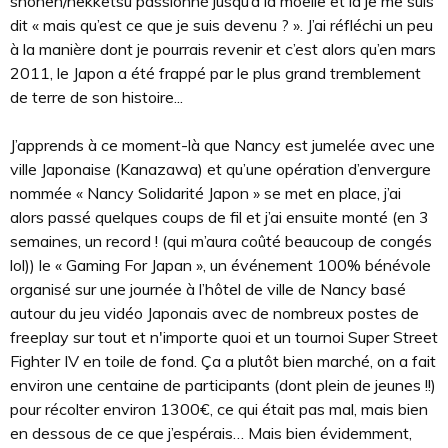
shonen/nekketsu passionné jusqu’à la moelle et là je me suis
dit « mais qu’est ce que je suis devenu ? ». J’ai réfléchi un peu
à la manière dont je pourrais revenir et c’est alors qu’en mars
2011, le Japon a été frappé par le plus grand tremblement
de terre de son histoire...
J’apprends à ce moment-là que Nancy est jumelée avec une
ville Japonaise (Kanazawa) et qu’une opération d’envergure
nommée « Nancy Solidarité Japon » se met en place, j’ai
alors passé quelques coups de fil et j’ai ensuite monté (en 3
semaines, un record ! (qui m’aura coûté beaucoup de congés
lol)) le « Gaming For Japan », un événement 100% bénévole
organisé sur une journée à l’hôtel de ville de Nancy basé
autour du jeu vidéo Japonais avec de nombreux postes de
freeplay sur tout et n'importe quoi et un tournoi Super Street
Fighter IV en toile de fond. Ça a plutôt bien marché, on a fait
environ une centaine de participants (dont plein de jeunes !!)
pour récolter environ 1300€, ce qui était pas mal, mais bien
en dessous de ce que j’espérais… Mais bien évidemment,