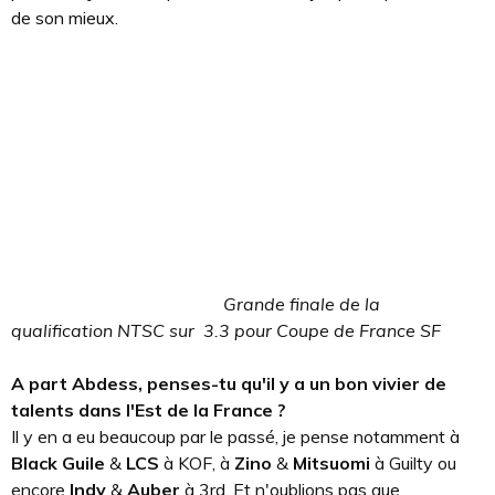
de son mieux.
Grande finale de la
qualification NTSC sur 3.3 pour Coupe de France SF
A part Abdess, penses-tu qu'il y a un bon vivier de
talents dans l'Est de la France ?
Il y en a eu beaucoup par le passé, je pense notamment à
Black Guile
&
LCS
à KOF, à
Zino
&
Mitsuomi
à Guilty ou
encore
Indy
&
Auber
à 3rd. Et n'oublions pas que