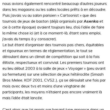
nous avions également rencontré beaucoup d’autres joueurs
dans les magasins ou les salles locales prêts à en découdre.
Puis j’avais vu au salon parisien « Cartoonist » que des
tournois de jeux de baston (déjà organisés par
Asenka
et
cie à cette époque) avaient toujours lieu, d’où l’idée de faire
la même chose ici (et à ce moment-là, étant sans emploi,
j’avais du temps à y consacrer).
Le but étant d’organiser des tournois pas chers, équitables
et rigoureux en termes de réglementation, le tout se
déroulant dans un climat de compétition qui soit à la fois
élitiste, respectueux et convivial. Les premiers tournois ont
eu lieu début 2003 à la salle de jeux « Voyager » (peu avant
sa fermeture) sur une sélection de jeux hétéroclite (Smash
Bros Melee, KOF 2001, CVS2..), ça se déroulait une fois par
mois avec deux tvs et moins d’une vingtaine de
participants, les moyens n’étaient pas encore vraiment là
mais l’idée était lancée.
C’est alors que j’ai appris par hasard (une annonce dans un