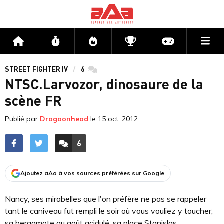
Me
Accueil
Flux
Directs
Compétitions
Actu jeux v
STREET FIGHTER IV
6
commentaires
NTSC.Larvozor, dinosaure de la
scène FR
Publié par
Dragoonhead
le
15 oct. 2012
6
ACCÉDER AUX
COMMENTAIRES
Ajoutez aAa à vos sources préférées sur Google
Nancy, ses mirabelles que l'on préfère ne pas se rappeler
tant le caniveau fut rempli le soir où vous vouliez y toucher,
sa bergamote au goût acidulé, sa place Stanislas