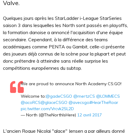
Valve.
Quelques jours après les StarLadder i-League StarSeries
saison 3 dans lesquelles les North sont passés en playoffs,
la formation danoise a annoncé l'acquisition d'une équipe
secondaire. Cependant, à la différence des teams
académiques comme PENTA ou Gambit, celle-ci présente
des joueurs déjà connus de la scène pour la plupart et peut
donc prétendre à atteindre sans réelle surprise les
compétitions européennes du subtop.
We are proud to announce North Academy CS:GO!
Welcome to:
@gadeCSGO
@mertzCS
@LOMMECS
@acoRCS
@glaceCSGO
@avecsgo
#HearTheRoar
pic.twitter.com/Vrcvk2SL2D
— North (@TheNorthIsHere)
12 avril 2017
L'ancien Rogue Nicolai "glace" Jensen a par ailleurs donné