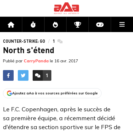
Me
Accueil
Flux
Directs
Compétitions
Actu jeux v
COUNTER-STRIKE: GO
1
commentaires
North s'étend
Publié par
CarryPanda
le
16 avr. 2017
1
ACCÉDER AUX
COMMENTAIRES
Ajoutez aAa à vos sources préférées sur Google
Le F.C. Copenhagen, après le succès de
sa première équipe, a récemment décidé
d'étendre sa section sportive sur le FPS de