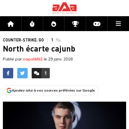
Me
Accueil
Flux
Directs
Compétitions
Actu jeux v
COUNTER-STRIKE: GO
1
commentaires
North écarte cajunb
Publié par
napalM62
le
29 janv. 2018
1
ACCÉDER AUX
COMMENTAIRES
Ajoutez aAa à vos sources préférées sur Google