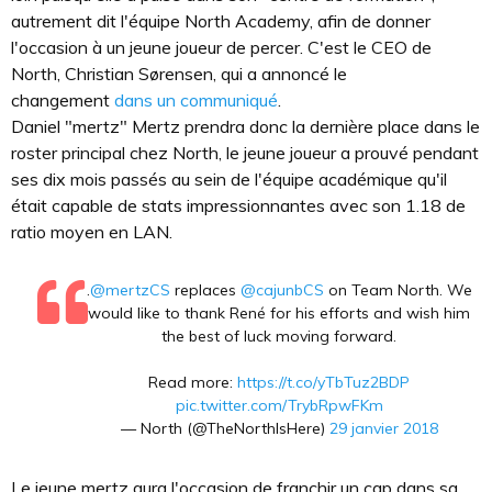
autrement dit l'équipe North Academy, afin de donner
l'occasion à un jeune joueur de percer. C'est le CEO de
North, Christian Sørensen, qui a annoncé le
changement
dans un communiqué
.
Daniel "mertz" Mertz prendra donc la dernière place dans le
roster principal chez North, le jeune joueur a prouvé pendant
ses dix mois passés au sein de l'équipe académique qu'il
était capable de stats impressionnantes avec son 1.18 de
ratio moyen en LAN.
.
@mertzCS
replaces
@cajunbCS
on Team North. We
would like to thank René for his efforts and wish him
the best of luck moving forward.
Read more:
https://t.co/yTbTuz2BDP
pic.twitter.com/TrybRpwFKm
— North (@TheNorthIsHere)
29 janvier 2018
Le jeune mertz aura l'occasion de franchir un cap dans sa