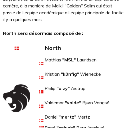
carrière, à la manière de Maikil "Golden" Selim qui était
passé de l'équipe académique à l'équipe principale de fnatic
il y a quelques mois.
North sera désormais composé de :
North
Mathias
"MSL"
Lauridsen
Kristian
"k0nfig"
Wienecke
Philip
"aizy"
Aistrup
Valdemar
"valde"
Bjørn Vangså
Daniel
"mertz"
Mertz
René
"cajunb"
Borg (backup)