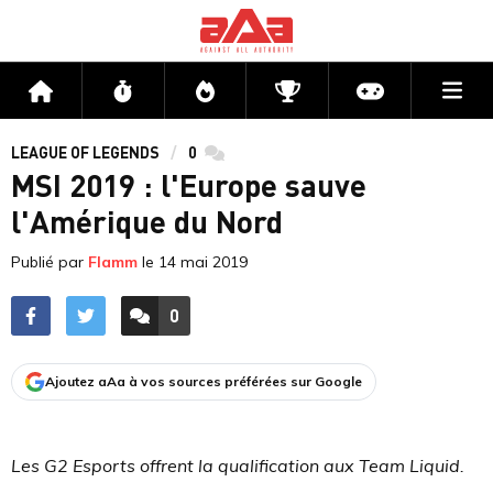
Me
Accueil
Flux
Directs
Compétitions
Actu jeux v
LEAGUE OF LEGENDS
0
commentaires
MSI 2019 : l'Europe sauve
l'Amérique du Nord
Publié par
Flamm
le
14 mai 2019
0
ACCÉDER AUX
COMMENTAIRES
Ajoutez aAa à vos sources préférées sur Google
Les G2 Esports offrent la qualification aux Team Liquid.