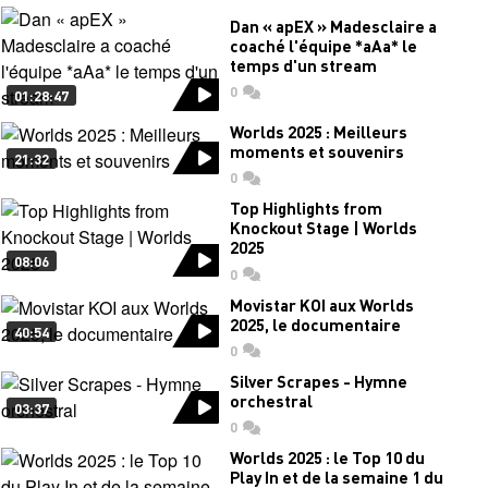
Dan « apEX » Madesclaire a
coaché l'équipe *aAa* le
temps d'un stream
0
commentaires
01:28:47
Worlds 2025 : Meilleurs
moments et souvenirs
21:32
0
commentaires
Top Highlights from
Knockout Stage | Worlds
2025
08:06
0
commentaires
Movistar KOI aux Worlds
2025, le documentaire
40:54
0
commentaires
Silver Scrapes - Hymne
orchestral
03:37
0
commentaires
Worlds 2025 : le Top 10 du
Play In et de la semaine 1 du