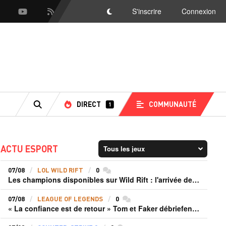
S'inscrire
Connexion
scord
Youtube
Flux RSS
DarkMode
DIRECT
COMMUNAUTÉ
1
RECHERCHE
ACTU ESPORT
07/08
LOL WILD RIFT
0
commentaires
Les champions disponibles sur Wild Rift : l'arrivée de Cho'Gath
07/08
LEAGUE OF LEGENDS
0
commentaires
« La confiance est de retour » Tom et Faker débriefent la victoire convaincante de T1 face à Dplus KIA