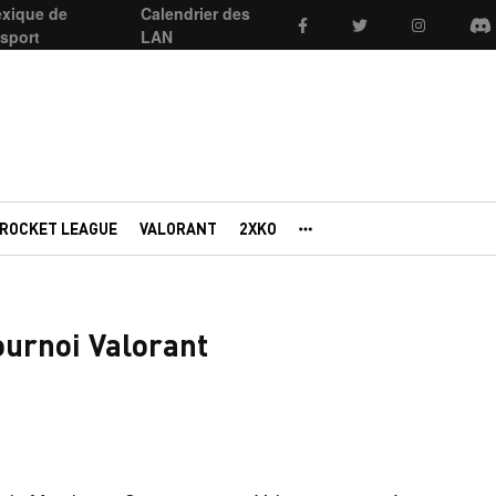
exique de
Calendrier des
Facebook
Twitter
Instagram
Di
esport
LAN
ROCKET LEAGUE
VALORANT
2XKO
AUTRES PORTAILS
ournoi Valorant