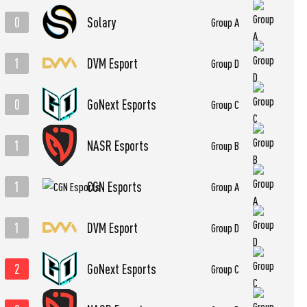
0
Solary
Group A
1
DVM Esport
Group D
0
GoNext Esports
Group C
1
NASR Esports
Group B
1
CGN Esports
Group A
1
DVM Esport
Group D
2
GoNext Esports
Group C