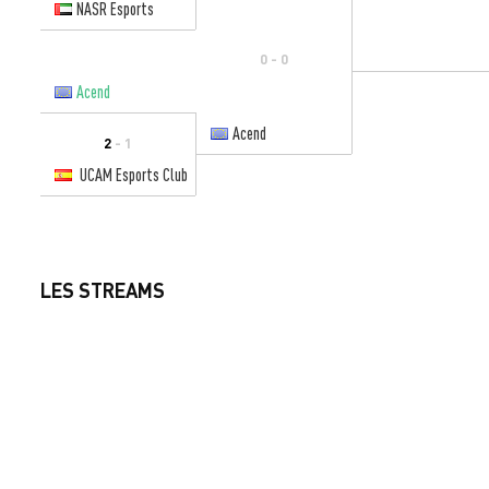
NASR Esports
0 - 0
Acend
Acend
2
- 1
UCAM Esports Club
LES STREAMS