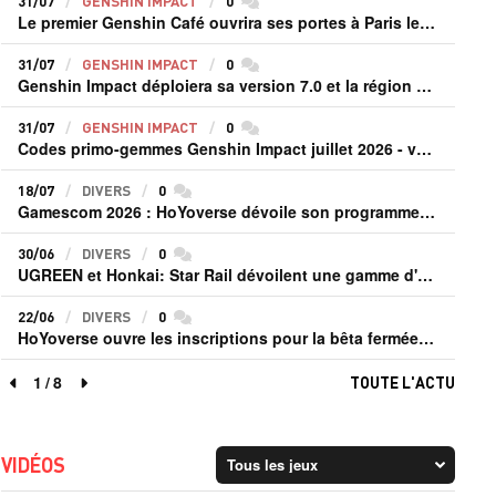
31/07
GENSHIN IMPACT
0
commentaires
Le premier Genshin Café ouvrira ses portes à Paris le 14 août
31/07
GENSHIN IMPACT
0
commentaires
Genshin Impact déploiera sa version 7.0 et la région de Snezhnaya le 12 août
31/07
GENSHIN IMPACT
0
commentaires
Codes primo-gemmes Genshin Impact juillet 2026 - version 7.0
18/07
DIVERS
0
commentaires
Gamescom 2026 : HoYoverse dévoile son programme et présente deux nouveaux jeux inédits
30/06
DIVERS
0
commentaires
UGREEN et Honkai: Star Rail dévoilent une gamme d'accessoires de recharge en édition limitée
22/06
DIVERS
0
commentaires
HoYoverse ouvre les inscriptions pour la bêta fermée de Honkai : Nexus Anima
1
/
8
TOUTE L'ACTU
page précédente
page suivante
VIDÉOS