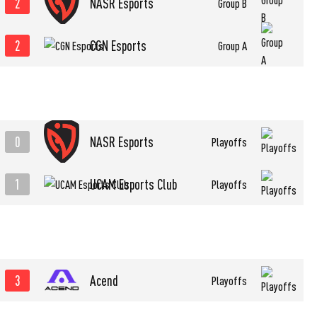
2
NASR Esports
Group B
2
CGN Esports
Group A
0
NASR Esports
Playoffs
1
UCAM Esports Club
Playoffs
3
Acend
Playoffs