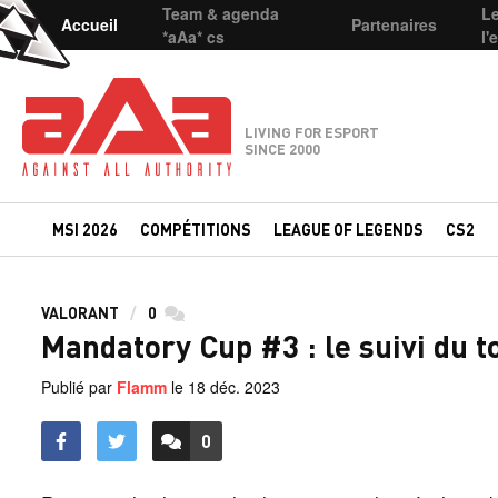
Team & agenda
L
Accueil
Partenaires
*aAa* cs
l'
Team-aAa - against All authority
LIVING FOR ESPORT
SINCE 2000
MSI 2026
COMPÉTITIONS
LEAGUE OF LEGENDS
CS2
VALORANT
0
commentaires
Mandatory Cup #3 : le suivi du t
Publié par
Flamm
le
18 déc. 2023
0
ACCÉDER AUX
COMMENTAIRES