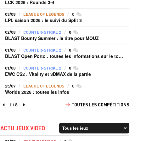
LCK 2026 : Rounds 3-4
03/08
LEAGUE OF LEGENDS
0
commentaires
LPL saison 2026 : le suivi du Split 3
02/08
COUNTER-STRIKE 2
0
commentaires
BLAST Bounty Summer : le titre pour MOUZ
01/08
COUNTER-STRIKE 2
0
commentaires
BLAST Open Porto : toutes les informations sur le tournoi
01/08
COUNTER-STRIKE 2
0
commentaires
EWC CS2 : Vitality et 3DMAX de la partie
25/07
LEAGUE OF LEGENDS
0
commentaires
Worlds 2026 : toutes les infos
1
/
8
TOUTES LES COMPÉTITIONS
page précédente
page suivante
ACTU JEUX VIDEO