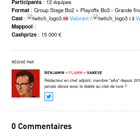
: 12 équipes
Participants
: Group Stage Bo2 + Playoffs Bo3 - Grande fin
Format
:
Valorant
/
V
Cast
:
Mappool
: 15 000 €
Cashprize
RÉDIGÉ PAR
BENJAMIN
« FLAMM »
VANESE
Rédacteur en chef adjoint, membre *aAa* depuis 201
jamais dansé avec le diable au clair de lune ?
Twitter
0 Commentaires