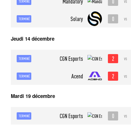
0
Mandatory
vs
TERMINÉ
0
Solary
vs
TERMINÉ
Jeudi 14 décembre
2
CGN Esports
vs
TERMINÉ
2
Acend
vs
TERMINÉ
Mardi 19 décembre
0
CGN Esports
vs
TERMINÉ