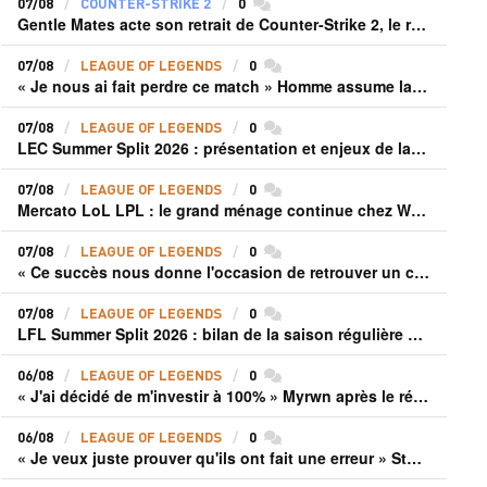
07/08
COUNTER-STRIKE 2
0
commentaires
Gentle Mates acte son retrait de Counter-Strike 2, le roster ibérique libéré
07/08
LEAGUE OF LEGENDS
0
commentaires
« Je nous ai fait perdre ce match » Homme assume la responsabilité de la défaite de HLE face à Gen.G
07/08
LEAGUE OF LEGENDS
0
commentaires
LEC Summer Split 2026 : présentation et enjeux de la troisième semaine de compétition
07/08
LEAGUE OF LEGENDS
0
commentaires
Mercato LoL LPL : le grand ménage continue chez Weibo Gaming, Jiejie quitte le navire au profit de Xiaohao
07/08
LEAGUE OF LEGENDS
0
commentaires
« Ce succès nous donne l'occasion de retrouver un climat beaucoup plus positif » Ryu et Canyon soulagés après la victoire de Gen.G sur HLE
07/08
LEAGUE OF LEGENDS
0
commentaires
LFL Summer Split 2026 : bilan de la saison régulière avec Solary en tête
06/08
LEAGUE OF LEGENDS
0
commentaires
« J'ai décidé de m'investir à 100% » Myrwn après le réveil de Movistar KOI face à Fnatic
06/08
LEAGUE OF LEGENDS
0
commentaires
« Je veux juste prouver qu'ils ont fait une erreur » Stend se confie sur son mercato chaotique et ses ambitions avec Shifters