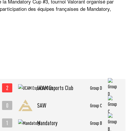
de la Mandatory Cup #3, tournoi Valorant organisé par
rticipation des équipes françaises de Mandatory,
2
UCAM Esports Club
Group D
0
SAW
Group C
1
Mandatory
Group B