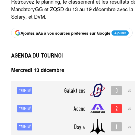
Retrouvez le planning, le classement et les résultats 
MandatoryGG et ZQSD du 13 au 19 décembre avec la pa
Solary, et DVM.
Ajoutez aAa à vos sources préférées sur Google
Ajouter
AGENDA DU TOURNOI
Mercredi 13 décembre
0
Galakticos
vs
TERMINÉ
2
Acend
vs
TERMINÉ
1
Dsyre
vs
TERMINÉ