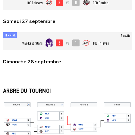
3
0
vs
100 Thieves
RED Canids
Samedi 27 septembre
TERMINÉ
Playoffs
3
1
vs
Vivo Keyd Stars
100 Thieves
Dimanche 28 septembre
ARBRE DU TOURNOI