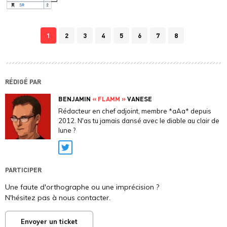
1
2
3
4
5
6
7
8
RÉDIGÉ PAR
BENJAMIN
« FLAMM »
VANESE
Rédacteur en chef adjoint, membre *aAa* depuis
2012. N'as tu jamais dansé avec le diable au clair de
lune ?
Twitter
PARTICIPER
Une faute d'orthographe ou une imprécision ?
N'hésitez pas à nous contacter.
Envoyer un ticket