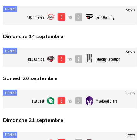
TERMINÉ
Playoffs
3
0
vs
100 Thieves
paiN Gaming
Dimanche 14 septembre
TERMINÉ
Playoffs
3
2
vs
RED Canids
Shopify Rebellion
Samedi 20 septembre
TERMINÉ
Playoffs
3
0
vs
FlyQuest
Vivo Keyd Stars
Dimanche 21 septembre
TERMINÉ
Playoffs