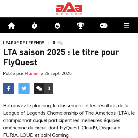
Me
Accueil
Flux
Directs
Compétitions
Actu jeux v
LEAGUE OF LEGENDS
0
commentaires
LTA saison 2025 : le titre pour
FlyQuest
Publié par
Flamm
le
29 sept. 2025
0
ACCÉDER AUX
COMMENTAIRES
Retrouvez le planning, le classement et les résultats de la
League of Legends Championship of The Americas (LTA), le
championnat auquel participent les meilleures équipes
américaine du circuit dont FlyQuest, Cloud9, Disguised,
FURIA, LOUD et paiN Gaming.