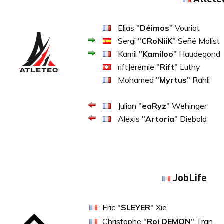
Elias "
Déimos
" Vouriot
Sergi "
CRoNiiK
" Señé Molist
Kamil "
Kamiloo
" Haudegond
riftJérémie "
Rift
" Luthy
Mohamed "
Myrtus
" Rahli
Julian "
eaRyz
" Wehinger
Alexis "
Artoria
" Diebold
JobLife
Eric "
SLEYER
" Xie
Christophe "
Roi DEMON
" Tran