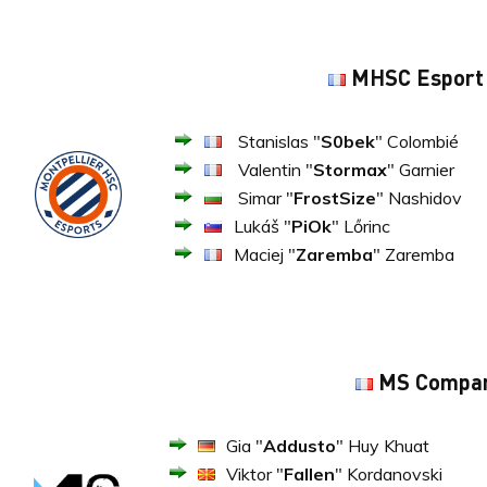
MHSC Esport
Stanislas "
S0bek
" Colombié
Valentin "
Stormax
" Garnier
Simar "
FrostSize
" Nashidov
Lukáš "
PiOk
" Lőrinc
Maciej "
Zaremba
" Zaremba
MS Compa
Gia "
Addusto
" Huy Khuat
Viktor "
Fallen
" Kordanovski