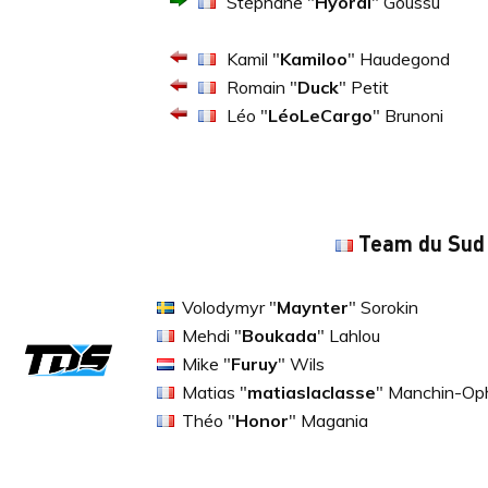
Stéphane "
Hyorai
" Goussu
Kamil "
Kamiloo
" Haudegond
Romain "
Duck
" Petit
Léo "
LéoLeCargo
" Brunoni
Team du Sud
Volodymyr "
Maynter
" Sorokin
Mehdi "
Boukada
" Lahlou
Mike "
Furuy
" Wils
Matias "
matiaslaclasse
" Manchin-Op
Théo "
Honor
" Magania