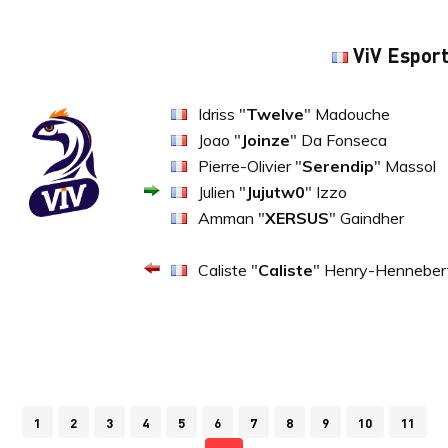
ViV Espor
Idriss "
Twelve
" Madouche
Joao "
Joinze
" Da Fonseca
Pierre-Olivier "
Serendip
" Massol
Julien "
Jujutw0
" Izzo
Amman "
XERSUS
" Gaindher
Caliste "
Caliste
" Henry-Henneber
1
2
3
4
5
6
7
8
9
10
11