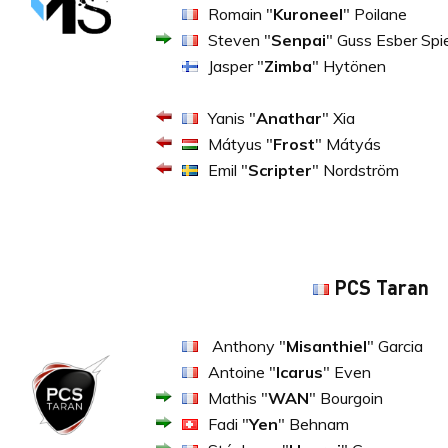
Romain "
Kuroneel
" Poilane
Steven "
Senpai
" Guss Esber Spi
Jasper "
Zimba
" Hytönen
Yanis "
Anathar
" Xia
Mátyus "
Frost
" Mátyás
Emil "
Scripter
" Nordström
PCS Taran
Anthony "
Misanthiel
" Garcia
Antoine "
Icarus
" Even
Mathis "
WAN
" Bourgoin
Fadi "
Yen
" Behnam