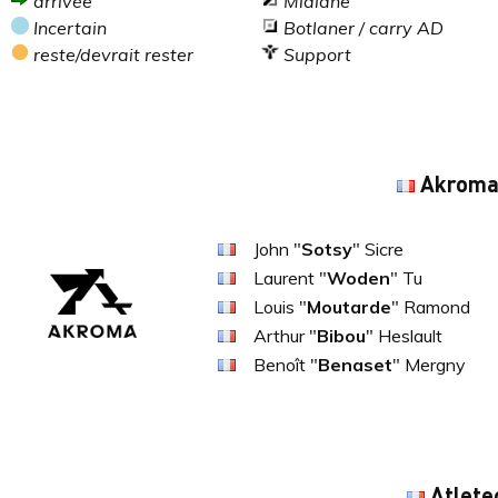
arrivée
Midlane
Incertain
Botlaner / carry AD
reste/devrait rester
Support
Akrom
John "
Sotsy
" Sicre
Laurent "
Woden
" Tu
Louis "
Moutarde
" Ramond
Arthur "
Bibou
" Heslault
Benoît "
Benaset
" Mergny
Atlete