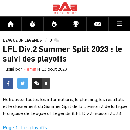
Me
Accueil
Flux
Directs
Compétitions
Actu jeux v
LEAGUE OF LEGENDS
0
commentaires
LFL Div.2 Summer Split 2023 : le
suivi des playoffs
Publié par
Flamm
le
13 août 2023
0
ACCÉDER AUX
COMMENTAIRES
Retrouvez toutes les informations, le planning, les résultats
et le classement du Summer Split de la Division 2 de la Ligue
Française de League of Legends (LFL Div.2) saison 2023.
Page 1 : Les playoffs