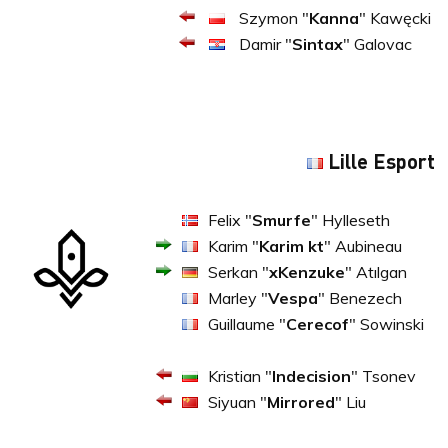
Szymon "
Kanna
" Kawęcki
Damir "
Sintax
" Galovac
Lille Esport
Felix "
Smurfe
" Hylleseth
Karim "
Karim kt
" Aubineau
Serkan "
xKenzuke
" Atılgan
Marley "
Vespa
" Benezech
Guillaume "
Cerecof
" Sowinski
Kristian "
Indecision
" Tsonev
Siyuan "
Mirrored
" Liu