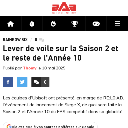
Me
Accueil
Flux
Directs
Compétitions
Actu jeux v
RAINBOW SIX
0
commentaires
Lever de voile sur la Saison 2 et
le reste de l'Année 10
Publié par
Thomy
le
18 mai 2025
0
ACCÉDER AUX
COMMENTAIRES
Les équipes d'Ubisoft ont présenté, en marge de RE:L0:AD,
l'événement de lancement de Siege X, de quoi sera faite la
Saison 2 et l'Année 10 du FPS compétitif dans sa globalité.
Ajoutez aAa à vos sources préférées sur Google