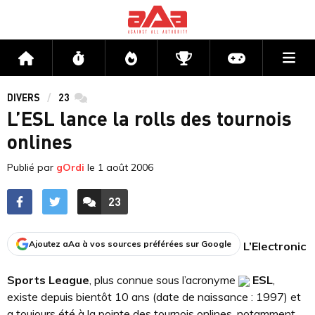
Me
Accueil
Flux
Directs
Compétitions
Actu jeux v
DIVERS
23
commentaires
L’ESL lance la rolls des tournois
onlines
Publié par
gOrdi
le
1 août 2006
23
ACCÉDER AUX
COMMENTAIRES
Ajoutez aAa à vos sources préférées sur Google
L’Electronic
Sports League
, plus connue sous l’acronyme
ESL
,
existe depuis bientôt 10 ans (date de naissance : 1997) et
a toujours été à la pointe des tournois onlines, notamment