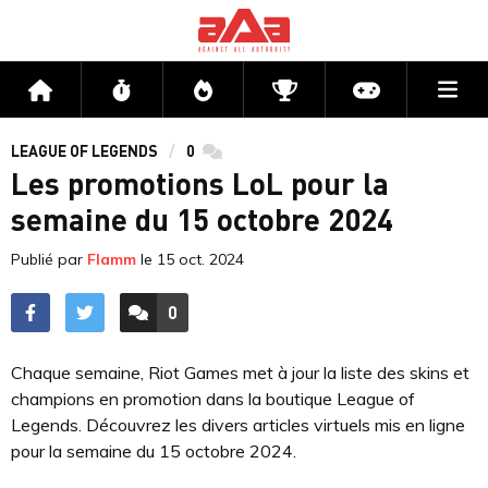
Me
Accueil
Flux
Directs
Compétitions
Actu jeux v
LEAGUE OF LEGENDS
0
commentaires
Les promotions LoL pour la
semaine du 15 octobre 2024
Publié par
Flamm
le
15 oct. 2024
0
ACCÉDER AUX
COMMENTAIRES
Chaque semaine, Riot Games met à jour la liste des skins et
champions en promotion dans la boutique League of
Legends. Découvrez les divers articles virtuels mis en ligne
pour la semaine du 15 octobre 2024.