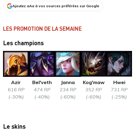
Ajoutez aAa à vos sources préférées sur Google
LES PROMOTION DE LA SEMAINE
Les champions
Azir
Bel'veth
Janna
Kog'maw
Hwei
616 RP
474 RP
234 RP
352 RP
731 RP
(-30%)
(-40%)
(-60%)
(-60%)
(-25%)
Le skins