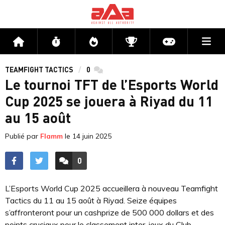
Me
Accueil
Flux
Directs
Compétitions
Actu jeux v
TEAMFIGHT TACTICS
0
commentaires
Le tournoi TFT de l’Esports World
Cup 2025 se jouera à Riyad du 11
au 15 août
Publié par
Flamm
le
14 juin 2025
0
ACCÉDER AUX
COMMENTAIRES
L’Esports World Cup 2025 accueillera à nouveau Teamfight
Tactics du 11 au 15 août à Riyad. Seize équipes
s’affronteront pour un cashprize de 500 000 dollars et des
points cruciaux pour le classement inter-jeux du Club