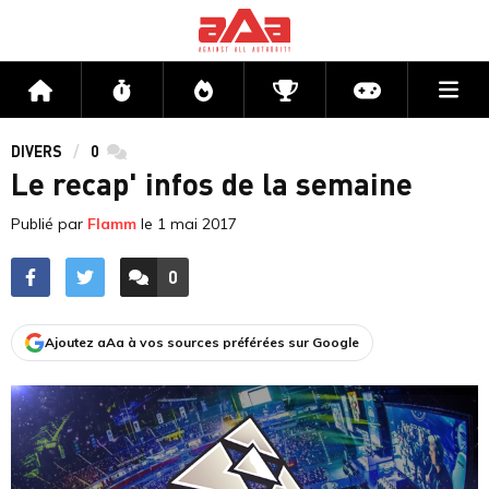
Me
Accueil
Flux
Directs
Compétitions
Actu jeux v
DIVERS
0
commentaires
Le recap' infos de la semaine
Publié par
Flamm
le
1 mai 2017
0
ACCÉDER AUX
COMMENTAIRES
Ajoutez aAa à vos sources préférées sur Google