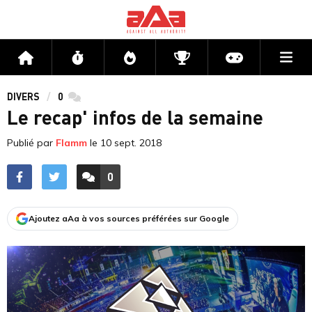
Me
Accueil
Flux
Directs
Compétitions
Actu jeux v
DIVERS
0
commentaires
Le recap' infos de la semaine
Publié par
Flamm
le
10 sept. 2018
0
ACCÉDER AUX
COMMENTAIRES
Ajoutez aAa à vos sources préférées sur Google