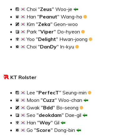
Choi "
Zeus
" Woo-je
Han "
Peanut
" Wang-ho
Kim "
Zeka
" Geon-woo
Park "
Viper
" Do-hyeon
Yoo "
Delight
" Hwan-joong
Choi "
DanDy
" In-kyu
KT Rolster
Lee "
PerfecT
" Seung-min
Moon "
Cuzz
" Woo-chan
Gwak "
Bdd
" Bo-seong
Seo "
deokdam
" Dae-gil
Han "
Way
" Gil
Go "
Score
" Dong-bin