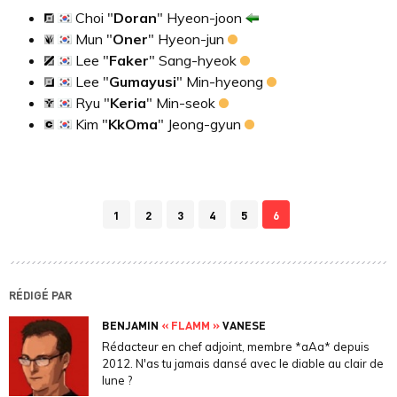
Choi "
Doran
" Hyeon-joon
Mun "
Oner
" Hyeon-jun
Lee "
Faker
" Sang-hyeok
Lee "
Gumayusi
" Min-hyeong
Ryu "
Keria
" Min-seok
Kim "
KkOma
" Jeong-gyun
1
2
3
4
5
6
RÉDIGÉ PAR
BENJAMIN
« FLAMM »
VANESE
Rédacteur en chef adjoint, membre *aAa* depuis
2012. N'as tu jamais dansé avec le diable au clair de
lune ?