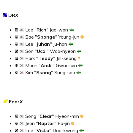
DRX
Lee "
Rich
" Jae-won
Bae "
Sponge
" Young-jun
Lee "
Juhan
" Ju-han
Son "
Ucal
" Woo-hyeon
Park "
Teddy
" Jin-seong
Moon "
Andil
" Gwan-bin
Kim "
Ssong
" Sang-soo
FearX
Song "
Clear
" Hyeon-min
Jeon "
Raptor
" Eo-jin
Lee "
VicLa
" Dae-kwang