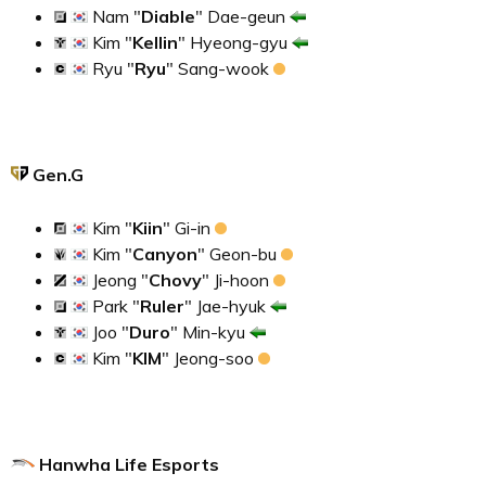
Nam "
Diable
" Dae-geun
Kim "
Kellin
" Hyeong-gyu
Ryu "
Ryu
" Sang-wook
Gen.G
Kim "
Kiin
" Gi-in
Kim "
Canyon
" Geon-bu
Jeong "
Chovy
" Ji-hoon
Park "
Ruler
" Jae-hyuk
Joo "
Duro
" Min-kyu
Kim "
KIM
" Jeong-soo
Hanwha Life Esports