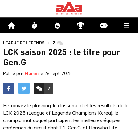
Me
Accueil
Flux
Directs
Compétitions
Actu jeux v
LEAGUE OF LEGENDS
2
commentaires
LCK saison 2025 : le titre pour
Gen.G
Publié par
Flamm
le
28 sept. 2025
2
ACCÉDER AUX
COMMENTAIRES
Retrouvez le planning, le classement et les résultats de la
LCK 2025 (League of Legends Champions Korea), le
championnat auquel participent les meilleures équipes
coréennes du circuit dont T1, Gen.G, et Hanwha Life.