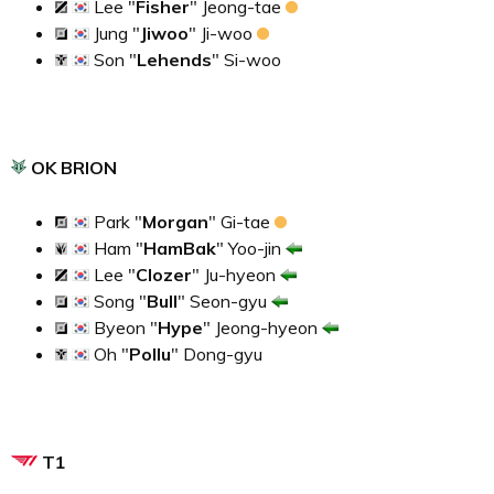
Lee "
Fisher
" Jeong-tae
Jung "
Jiwoo
" Ji-woo
Son "
Lehends
" Si-woo
OK BRION
Park "
Morgan
" Gi-tae
Ham "
HamBak
" Yoo-jin
Lee "
Clozer
" Ju-hyeon
Song "
Bull
" Seon-gyu
Byeon "
Hype
" Jeong-hyeon
Oh "
Pollu
" Dong-gyu
T1