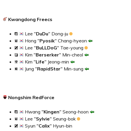
Kwangdong Freecs
Lee "
DuDu
" Dong-ju
Hong "
Pyosik
" Chang-hyeon
Lee "
BuLLDoG
" Tae-young
Kim "
Berserker
" Min-cheol
Kim "
Life
" Jeong-min
Jung "
RapidStar
" Min-sung
Nongshim RedForce
Hwang "
Kingen
" Seong-hoon
Lee "
Sylvie
" Seung-bok
Syun "
Calix
" Hyun-bin