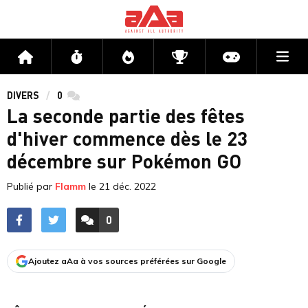
Me
Accueil
Flux
Directs
Compétitions
Actu jeux v
DIVERS
0
commentaires
La seconde partie des fêtes
d'hiver commence dès le 23
décembre sur Pokémon GO
Publié par
Flamm
le
21 déc. 2022
0
ACCÉDER AUX
COMMENTAIRES
Ajoutez aAa à vos sources préférées sur Google