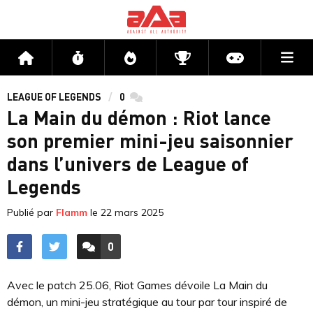
Me
Accueil
Flux
Directs
Compétitions
Actu jeux v
LEAGUE OF LEGENDS
0
commentaires
La Main du démon : Riot lance
son premier mini-jeu saisonnier
dans l’univers de League of
Legends
Publié par
Flamm
le
22 mars 2025
0
ACCÉDER AUX
COMMENTAIRES
Avec le patch 25.06, Riot Games dévoile La Main du
démon, un mini-jeu stratégique au tour par tour inspiré de