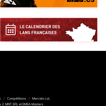
c
Compétitions
Mercato LoL
v 2, MNT, ERL et EMEA Masters