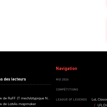
Navigation
ns des lecteurs
MSI 2026
COMPÉTITIONS
ew de RuFF (T mech/atypique N...
LEAGUE OF LEGENDS
LoL Classi
ew de LatiAs mapmaker
LFL,Di