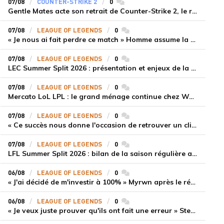
07/08
COUNTER-STRIKE 2
0
commentaires
Gentle Mates acte son retrait de Counter-Strike 2, le roster ibérique libéré
07/08
LEAGUE OF LEGENDS
0
commentaires
« Je nous ai fait perdre ce match » Homme assume la responsabilité de la défaite de HLE face à Gen.G
07/08
LEAGUE OF LEGENDS
0
commentaires
LEC Summer Split 2026 : présentation et enjeux de la troisième semaine de compétition
07/08
LEAGUE OF LEGENDS
0
commentaires
Mercato LoL LPL : le grand ménage continue chez Weibo Gaming, Jiejie quitte le navire au profit de Xiaohao
07/08
LEAGUE OF LEGENDS
0
commentaires
« Ce succès nous donne l'occasion de retrouver un climat beaucoup plus positif » Ryu et Canyon soulagés après la victoire de Gen.G sur HLE
07/08
LEAGUE OF LEGENDS
0
commentaires
LFL Summer Split 2026 : bilan de la saison régulière avec Solary en tête
06/08
LEAGUE OF LEGENDS
0
commentaires
« J'ai décidé de m'investir à 100% » Myrwn après le réveil de Movistar KOI face à Fnatic
06/08
LEAGUE OF LEGENDS
0
commentaires
« Je veux juste prouver qu'ils ont fait une erreur » Stend se confie sur son mercato chaotique et ses ambitions avec Shifters