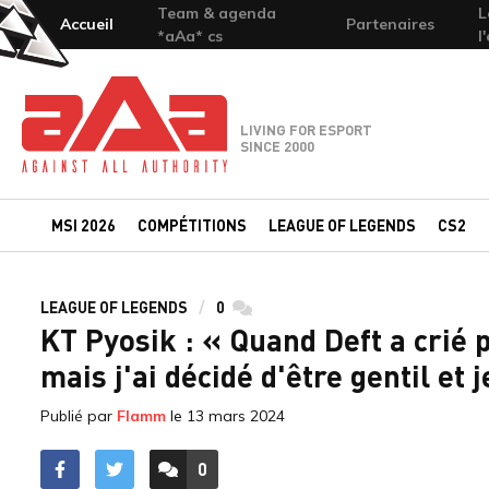
Team & agenda
L
Accueil
Partenaires
*aAa* cs
l
Team-aAa - against All authority
LIVING FOR ESPORT
SINCE 2000
MSI 2026
COMPÉTITIONS
LEAGUE OF LEGENDS
CS2
LEAGUE OF LEGENDS
0
commentaires
KT Pyosik : « Quand Deft a crié p
mais j'ai décidé d'être gentil et 
Publié par
Flamm
le
13 mars 2024
0
ACCÉDER AUX
COMMENTAIRES