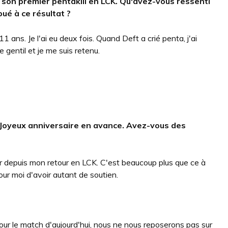
 son premier pentakill en LCK.
Qu'avez-vous ressenti
ué à ce résultat ?
1 ans. Je l'ai eu deux fois. Quand Deft a crié penta, j'ai
e gentil et je me suis retenu.
Joyeux anniversaire en avance.
Avez-vous des
r depuis mon retour en LCK. C'est beaucoup plus que ce à
ur moi d'avoir autant de soutien.
 le match d'aujourd'hui, nous ne nous reposerons pas sur