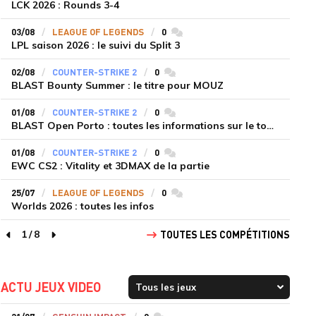
LCK 2026 : Rounds 3-4
03/08
LEAGUE OF LEGENDS
0
commentaires
LPL saison 2026 : le suivi du Split 3
02/08
COUNTER-STRIKE 2
0
commentaires
BLAST Bounty Summer : le titre pour MOUZ
01/08
COUNTER-STRIKE 2
0
commentaires
BLAST Open Porto : toutes les informations sur le tournoi
01/08
COUNTER-STRIKE 2
0
commentaires
EWC CS2 : Vitality et 3DMAX de la partie
25/07
LEAGUE OF LEGENDS
0
commentaires
Worlds 2026 : toutes les infos
1
/
8
TOUTES LES COMPÉTITIONS
page précédente
page suivante
ACTU JEUX VIDEO