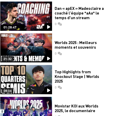
Dan « apEX » Madesclaire a
coaché l'équipe *aAa* le
temps d'un stream
0
commentaires
01:28:47
Worlds 2025 : Meilleurs
moments et souvenirs
0
commentaires
21:32
Top Highlights from
Knockout Stage | Worlds
2025
0
commentaires
08:06
Movistar KOI aux Worlds
2025, le documentaire