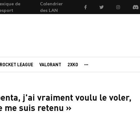
exique de
Calendrier
Facebook
Twitter
Instagram
'esport
des LAN
Di
ROCKET LEAGUE
VALORANT
2XKO
AUTRES PORTAILS
enta, j'ai vraiment voulu le voler,
je me suis retenu »