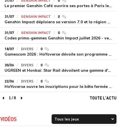
31/07
GENSHIN IMPACT
0
commentaires
Le premier Genshin Café ouvrira ses portes à Paris le 14 août
31/07
GENSHIN IMPACT
0
commentaires
Genshin Impact déploiera sa version 7.0 et la région de Snezhnaya le 12 août
31/07
GENSHIN IMPACT
0
commentaires
Codes primo-gemmes Genshin Impact juillet 2026 - version 7.0
18/07
DIVERS
0
commentaires
Gamescom 2026 : HoYoverse dévoile son programme et présente deux nouveaux jeux inédits
30/06
DIVERS
0
commentaires
UGREEN et Honkai: Star Rail dévoilent une gamme d'accessoires de recharge en édition limitée
22/06
DIVERS
0
commentaires
HoYoverse ouvre les inscriptions pour la bêta fermée de Honkai : Nexus Anima
1
/
8
TOUTE L'ACTU
page précédente
page suivante
VIDÉOS