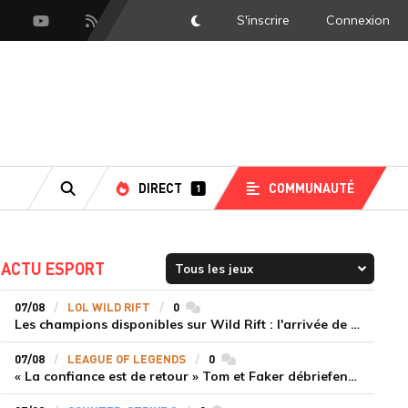
S'inscrire
Connexion
DarkMode
scord
Youtube
Flux RSS
DIRECT
COMMUNAUTÉ
1
RECHERCHE
ACTU ESPORT
07/08
LOL WILD RIFT
0
commentaires
Les champions disponibles sur Wild Rift : l'arrivée de Cho'Gath
07/08
LEAGUE OF LEGENDS
0
commentaires
« La confiance est de retour » Tom et Faker débriefent la victoire convaincante de T1 face à Dplus KIA