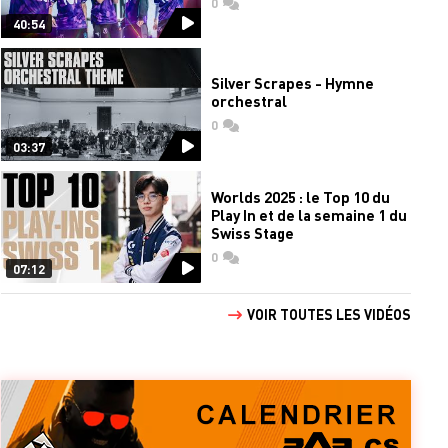
0
commentaires
40:54
Silver Scrapes - Hymne
orchestral
0
commentaires
03:37
Worlds 2025 : le Top 10 du
Play In et de la semaine 1 du
Swiss Stage
0
commentaires
07:12
VOIR TOUTES LES VIDÉOS