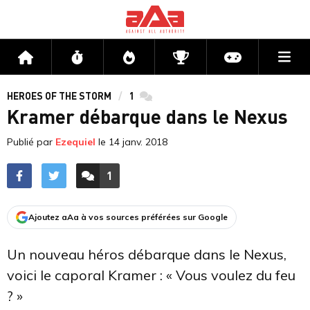
Me
Accueil
Flux
Directs
Compétitions
Actu jeux v
HEROES OF THE STORM
1
commentaires
Kramer débarque dans le Nexus
Publié par
Ezequiel
le
14 janv. 2018
1
ACCÉDER AUX
COMMENTAIRES
Ajoutez aAa à vos sources préférées sur Google
Un nouveau héros débarque dans le Nexus,
voici le caporal Kramer : « Vous voulez du feu
? »