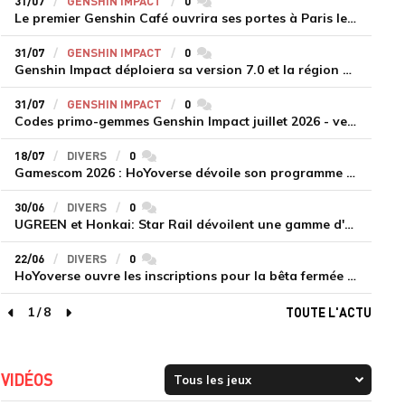
31/07
GENSHIN IMPACT
0
commentaires
Le premier Genshin Café ouvrira ses portes à Paris le 14 août
31/07
GENSHIN IMPACT
0
commentaires
Genshin Impact déploiera sa version 7.0 et la région de Snezhnaya le 12 août
31/07
GENSHIN IMPACT
0
commentaires
Codes primo-gemmes Genshin Impact juillet 2026 - version 7.0
18/07
DIVERS
0
commentaires
Gamescom 2026 : HoYoverse dévoile son programme et présente deux nouveaux jeux inédits
30/06
DIVERS
0
commentaires
UGREEN et Honkai: Star Rail dévoilent une gamme d'accessoires de recharge en édition limitée
22/06
DIVERS
0
commentaires
HoYoverse ouvre les inscriptions pour la bêta fermée de Honkai : Nexus Anima
1
/
8
TOUTE L'ACTU
page précédente
page suivante
VIDÉOS