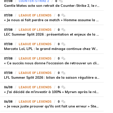
07/08
COUNTER-STRIKE 2
0
commentaires
Gentle Mates acte son retrait de Counter-Strike 2, le roster ibérique libéré
07/08
LEAGUE OF LEGENDS
0
commentaires
« Je nous ai fait perdre ce match » Homme assume la responsabilité de la défaite de HLE face à Gen.G
07/08
LEAGUE OF LEGENDS
0
commentaires
LEC Summer Split 2026 : présentation et enjeux de la troisième semaine de compétition
07/08
LEAGUE OF LEGENDS
0
commentaires
Mercato LoL LPL : le grand ménage continue chez Weibo Gaming, Jiejie quitte le navire au profit de Xiaohao
07/08
LEAGUE OF LEGENDS
0
commentaires
« Ce succès nous donne l'occasion de retrouver un climat beaucoup plus positif » Ryu et Canyon soulagés après la victoire de Gen.G sur HLE
07/08
LEAGUE OF LEGENDS
0
commentaires
LFL Summer Split 2026 : bilan de la saison régulière avec Solary en tête
06/08
LEAGUE OF LEGENDS
0
commentaires
« J'ai décidé de m'investir à 100% » Myrwn après le réveil de Movistar KOI face à Fnatic
06/08
LEAGUE OF LEGENDS
0
commentaires
« Je veux juste prouver qu'ils ont fait une erreur » Stend se confie sur son mercato chaotique et ses ambitions avec Shifters