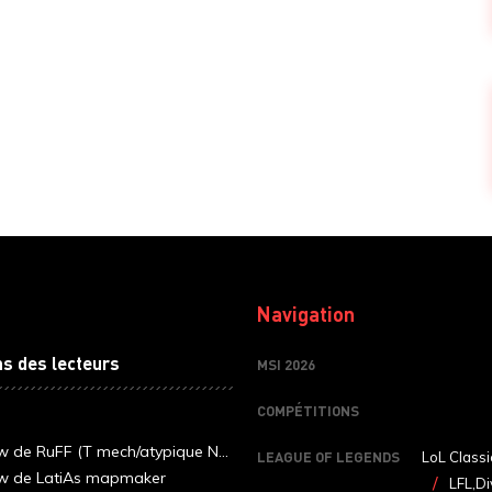
Navigation
ns des lecteurs
MSI 2026
COMPÉTITIONS
ew de RuFF (T mech/atypique N...
LEAGUE OF LEGENDS
LoL Classi
ew de LatiAs mapmaker
LFL,Di