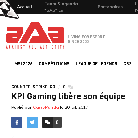
Team & agenda
L
Accueil
Partenaires
*aAa* cs
l
Team-aAa - against All authority
LIVING FOR ESPORT
SINCE 2000
MSI 2026
COMPÉTITIONS
LEAGUE OF LEGENDS
CS2
COUNTER-STRIKE: GO
0
commentaires
KPI Gaming libère son équipe
Publié par
CarryPanda
le
20 juil. 2017
0
ACCÉDER AUX
COMMENTAIRES