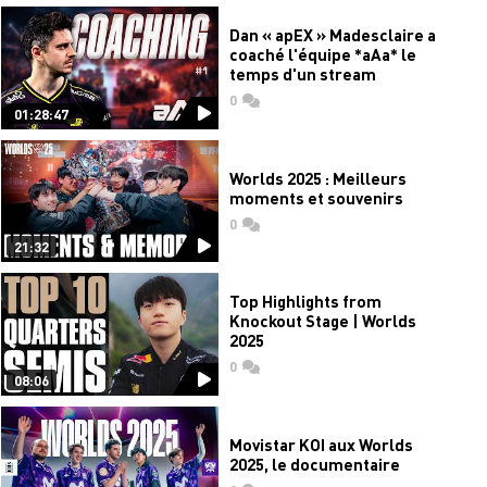
Dan « apEX » Madesclaire a
coaché l'équipe *aAa* le
temps d'un stream
0
commentaires
01:28:47
Worlds 2025 : Meilleurs
moments et souvenirs
0
commentaires
21:32
Top Highlights from
Knockout Stage | Worlds
2025
0
commentaires
08:06
Movistar KOI aux Worlds
2025, le documentaire