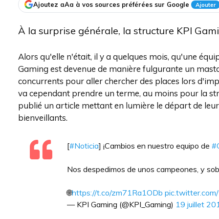
Ajoutez aAa à vos sources préférées sur Google
Ajouter
À la surprise générale, la structure KPI Ga
Alors qu'elle n'était, il y a quelques mois, qu'une éq
Gaming est devenue de manière fulgurante un mastod
concurrents pour aller chercher des places lors d'im
va cependant prendre un terme, au moins pour la str
publié un article mettant en lumière le départ de leu
bienveillants.
[
#Noticia
] ¡Cambios en nuestro equipo de
#
Nos despedimos de unos campeones, y sob
🌐
https://t.co/zm71Ra1ODb
pic.twitter.c
— KPI Gaming (@KPI_Gaming)
19 juillet 2