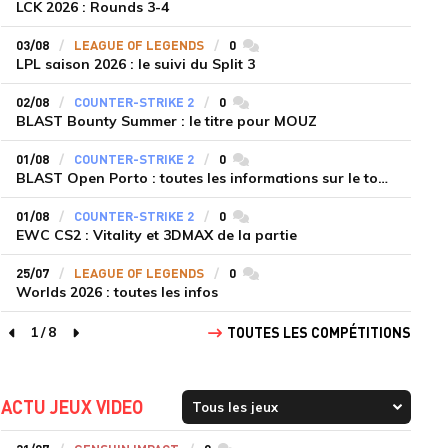
LCK 2026 : Rounds 3-4
03/08
LEAGUE OF LEGENDS
0
commentaires
LPL saison 2026 : le suivi du Split 3
02/08
COUNTER-STRIKE 2
0
commentaires
BLAST Bounty Summer : le titre pour MOUZ
01/08
COUNTER-STRIKE 2
0
commentaires
BLAST Open Porto : toutes les informations sur le tournoi
01/08
COUNTER-STRIKE 2
0
commentaires
EWC CS2 : Vitality et 3DMAX de la partie
25/07
LEAGUE OF LEGENDS
0
commentaires
Worlds 2026 : toutes les infos
1
/
8
TOUTES LES COMPÉTITIONS
page précédente
page suivante
ACTU JEUX VIDEO