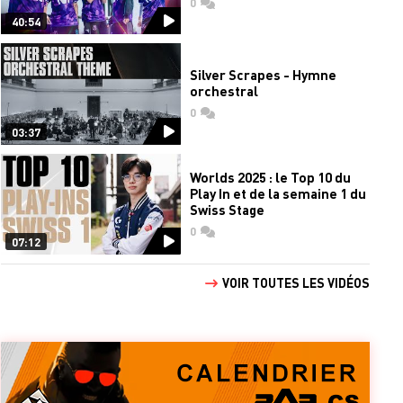
0
commentaires
40:54
Silver Scrapes - Hymne
orchestral
0
commentaires
03:37
Worlds 2025 : le Top 10 du
Play In et de la semaine 1 du
Swiss Stage
0
commentaires
07:12
VOIR TOUTES LES VIDÉOS