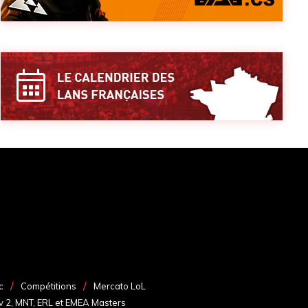
c
Compétitions
Mercato LoL
v 2, MNT, ERL et EMEA Masters