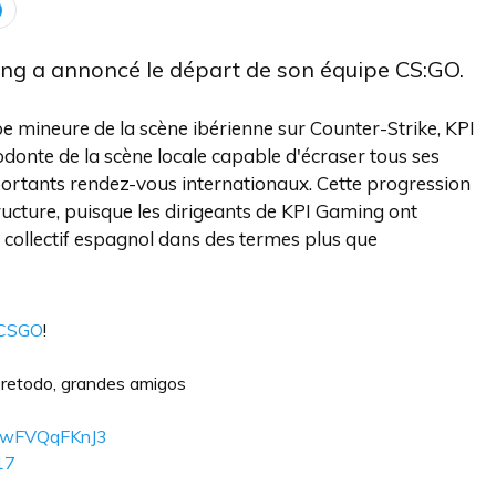
ming a annoncé le départ de son équipe CS:GO.
uipe mineure de la scène ibérienne sur Counter-Strike, KPI
onte de la scène locale capable d'écraser tous ses
portants rendez-vous internationaux. Cette progression
ucture, puisque les dirigeants de KPI Gaming ont
r collectif espagnol dans des termes plus que
CSGO
!
retodo, grandes amigos
om/wFVQqFKnJ3
017