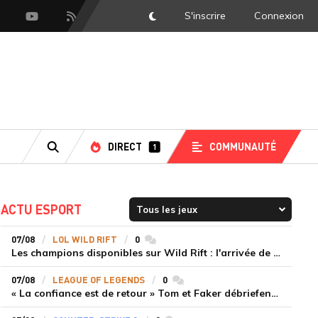
S'inscrire
Connexion
DarkMode
scord
Youtube
Flux RSS
DIRECT
COMMUNAUTÉ
1
RECHERCHE
ACTU ESPORT
07/08
LOL WILD RIFT
0
commentaires
Les champions disponibles sur Wild Rift : l'arrivée de Cho'Gath
07/08
LEAGUE OF LEGENDS
0
commentaires
« La confiance est de retour » Tom et Faker débriefent la victoire convaincante de T1 face à Dplus KIA