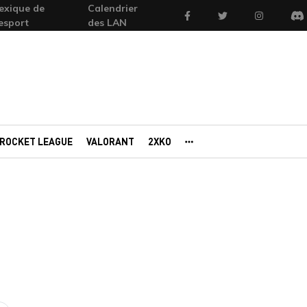
exique de
Calendrier
Facebook
Twitter
Instagram
'esport
des LAN
Di
ROCKET LEAGUE
VALORANT
2XKO
AUTRES PORTAILS