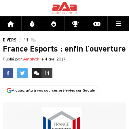
Me
Accueil
Flux
Directs
Compétitions
Actu jeux v
DIVERS
11
commentaires
France Esports : enfin l’ouverture
Publié par
Amalyth
le
4 avr. 2017
11
ACCÉDER AUX
COMMENTAIRES
Ajoutez aAa à vos sources préférées sur Google