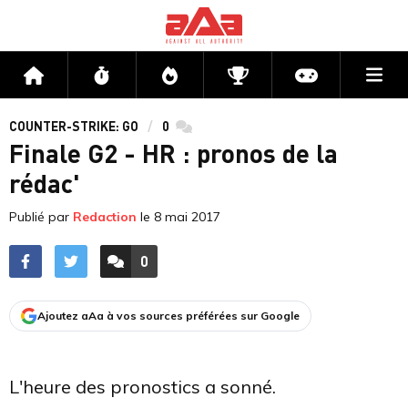
Me
Accueil
Flux
Directs
Compétitions
Actu jeux v
COUNTER-STRIKE: GO
0
commentaires
Finale G2 - HR : pronos de la
rédac'
Publié par
Redaction
le
8 mai 2017
0
ACCÉDER AUX
COMMENTAIRES
Ajoutez aAa à vos sources préférées sur Google
L'heure des pronostics a sonné.