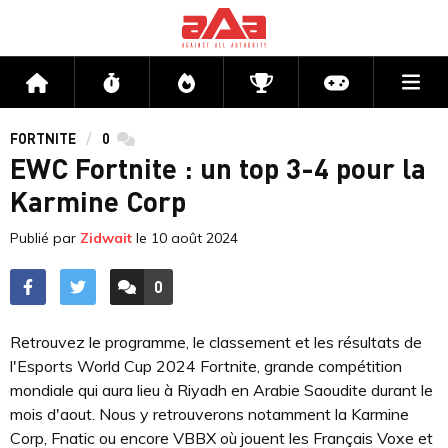
Me
Accueil
Flux
Directs
Compétitions
Actu jeux v
FORTNITE
0
commentaires
EWC Fortnite : un top 3-4 pour la
Karmine Corp
Publié par
Zidwait
le
10 août 2024
0
ACCÉDER AUX
COMMENTAIRES
Retrouvez le programme, le classement et les résultats de
l'Esports World Cup 2024 Fortnite, grande compétition
mondiale qui aura lieu à Riyadh en Arabie Saoudite durant le
mois d'aout. Nous y retrouverons notamment la Karmine
Corp, Fnatic ou encore VBBX où jouent les Français Voxe et