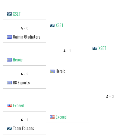
XSET
XSET
4
- 0
Gaimin Gladiators
XSET
4
- 1
Heroic
Heroic
4
- 2
R8 Esports
4
- 2
Exceed
Exceed
4
- 1
Team Falcons