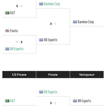
Karmine Corp
3
- 0
KS7
Karmine Corp
3
- 1
Fnatic
R8 Esports
0 -
3
R8 Esports
1/2 Finale
Finale
Vainqueur
R8 Esports
KS7
R8 Esports
3
- 2