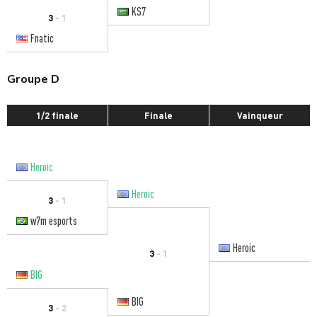
KS7
3
- 1
Fnatic
Groupe D
1/2 finale
Finale
Vainqueur
Heroic
Heroic
3
- 1
w7m esports
Heroic
3
- 1
BIG
BIG
3
- 2