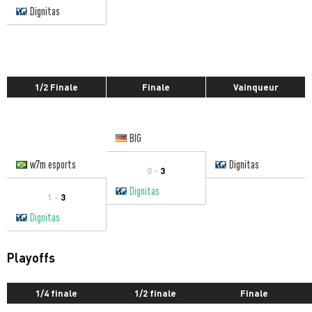
Dignitas
1/2 Finale
Finale
Vainqueur
BIG
w7m esports
Dignitas
0 -
3
Dignitas
1 -
3
Dignitas
Playoffs
1/4 finale
1/2 finale
Finale