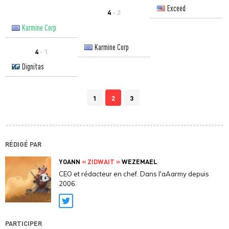
Exceed
4
- 2
Karmine Corp
Karmine Corp
4
- 1
Dignitas
1
2
3
RÉDIGÉ PAR
YOANN
« ZIDWAIT »
WEZEMAEL
CEO et rédacteur en chef. Dans l'aAarmy depuis
2006.
Twitter
PARTICIPER