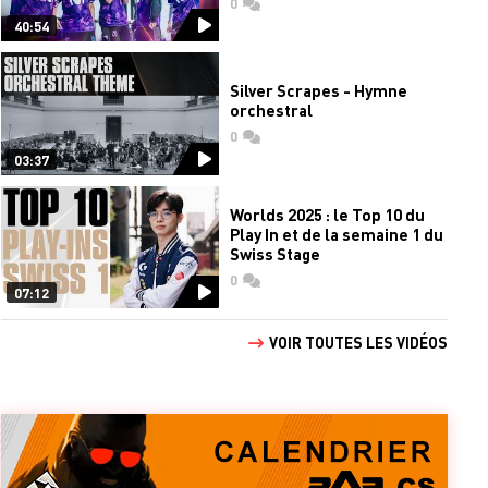
0
commentaires
40:54
Silver Scrapes - Hymne
orchestral
0
commentaires
03:37
Worlds 2025 : le Top 10 du
Play In et de la semaine 1 du
Swiss Stage
0
commentaires
07:12
VOIR TOUTES LES VIDÉOS