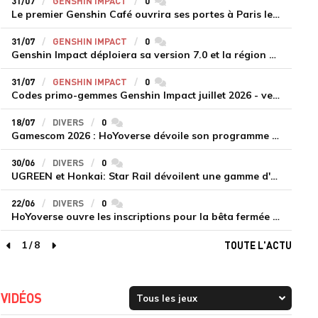
31/07
GENSHIN IMPACT
0
commentaires
Le premier Genshin Café ouvrira ses portes à Paris le 14 août
31/07
GENSHIN IMPACT
0
commentaires
Genshin Impact déploiera sa version 7.0 et la région de Snezhnaya le 12 août
31/07
GENSHIN IMPACT
0
commentaires
Codes primo-gemmes Genshin Impact juillet 2026 - version 7.0
18/07
DIVERS
0
commentaires
Gamescom 2026 : HoYoverse dévoile son programme et présente deux nouveaux jeux inédits
30/06
DIVERS
0
commentaires
UGREEN et Honkai: Star Rail dévoilent une gamme d'accessoires de recharge en édition limitée
22/06
DIVERS
0
commentaires
HoYoverse ouvre les inscriptions pour la bêta fermée de Honkai : Nexus Anima
1
/
8
TOUTE L'ACTU
page précédente
page suivante
VIDÉOS