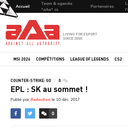
Team & agenda
L
Accueil
Partenaires
*aAa* cs
l
Team-aAa - against All authority
LIVING FOR ESPORT
SINCE 2000
MSI 2026
COMPÉTITIONS
LEAGUE OF LEGENDS
CS2
COUNTER-STRIKE: GO
0
commentaires
EPL : SK au sommet !
Publié par
Redaction
le
10 déc. 2017
0
ACCÉDER AUX
COMMENTAIRES