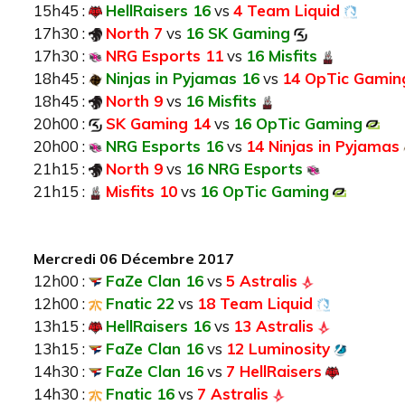
15h45 :
HellRaisers 16
vs
4 Team Liquid
17h30 :
North 7
vs
16 SK Gaming
17h30 :
NRG Esports 11
vs
16 Misfits
18h45 :
Ninjas in Pyjamas 16
vs
14 OpTic Gamin
18h45 :
North 9
vs
16 Misfits
20h00 :
SK Gaming 14
vs
16 OpTic Gaming
20h00 :
NRG Esports 16
vs
14 Ninjas in Pyjamas
21h15 :
North 9
vs
16 NRG Esports
21h15 :
Misfits 10
vs
16 OpTic Gaming
Mercredi 06 Décembre 2017
12h00 :
FaZe Clan 16
vs
5 Astralis
12h00 :
Fnatic 22
vs
18 Team Liquid
13h15 :
HellRaisers 16
vs
13 Astralis
13h15 :
FaZe Clan 16
vs
12 Luminosity
14h30 :
FaZe Clan 16
vs
7 HellRaisers
14h30 :
Fnatic 16
vs
7 Astralis