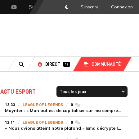
S'inscrire
Connexion
DarkMode
scord
Youtube
Flux RSS
DIRECT
COMMUNAUTÉ
19
RECHERCHE
ACTU ESPORT
13:33
LEAGUE OF LEGENDS
0
commentaires
Maynter : « Mon but est de capitaliser sur ma compréhension du jeu plutôt que sur ma mécanique pure »
12:11
LEAGUE OF LEGENDS
0
commentaires
« Nous avions atteint notre plafond » Isma décrypte le renouveau de GiantX et la victoire face à Movistar KOI