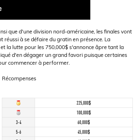
si que d'une division nord-américaine, les finales vont
t réussi à se défaire du gratin en présence. La
 et la lutte pour les 750,000$ s'annonce âpre tant la
mpliqué d'en dégager un grand favori puisque certaines
 pour commencer à performer.
Récompenses
225,000$
100,000$
3-4
60,000$
5-6
45,000$