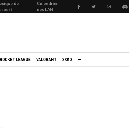
exique de
Calendrier
Facebook
Twitter
Instagram
'esport
des LAN
Di
ROCKET LEAGUE
VALORANT
2XKO
AUTRES PORTAILS