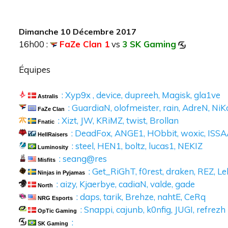
Dimanche 10 Décembre 2017
16h00 :
FaZe Clan 1
vs
3 SK Gaming
Équipes
: Xyp9x , device, dupreeh, Magisk, gla1ve
Astralis
: GuardiaN, olofmeister, rain, AdreN, NiK
FaZe Clan
: Xizt, JW, KRiMZ, twist, Brollan
Fnatic
: DeadFox, ANGE1, HObbit, woxic, ISS
HellRaisers
: steel, HEN1, boltz, lucas1, NEKIZ
Luminosity
: seang@res
Misfits
: Get_RiGhT, f0rest, draken, REZ, Le
Ninjas in Pyjamas
: aizy, Kjaerbye, cadiaN, valde, gade
North
: daps, tarik, Brehze, nahtE, CeRq
NRG Esports
: Snappi, cajunb, k0nfig, JUGI, refrezh
OpTic Gaming
:
SK Gaming