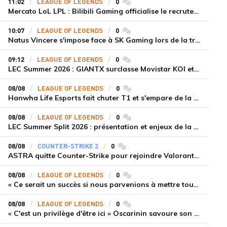
11:02
LEAGUE OF LEGENDS
0
commentaires
Mercato LoL LPL : Bilibili Gaming officialise le recrutement de Flandre sur la toplane
10:07
LEAGUE OF LEGENDS
0
commentaires
Natus Vincere s'impose face à SK Gaming lors de la troisième semaine du LEC Summer Split 2026
09:12
LEAGUE OF LEGENDS
0
commentaires
LEC Summer 2026 : GIANTX surclasse Movistar KOI et se fait une place sur le podium
08/08
LEAGUE OF LEGENDS
0
commentaires
Hanwha Life Esports fait chuter T1 et s'empare de la deuxième place du Legend Group
08/08
LEAGUE OF LEGENDS
0
commentaires
LEC Summer Split 2026 : présentation et enjeux de la troisième semaine de compétition
08/08
COUNTER-STRIKE 2
0
commentaires
ASTRA quitte Counter-Strike pour rejoindre Valorant et la scène compétitive Game Changers
08/08
LEAGUE OF LEGENDS
0
commentaires
« Ce serait un succès si nous parvenions à mettre tous les joueurs à niveau pour espérer atteindre les playoffs », Nukeduck et Mithy après la victoire de Team Heretics
08/08
LEAGUE OF LEGENDS
0
commentaires
« C'est un privilège d'être ici » Oscarinin savoure son retour en LEC et prépare sa revanche