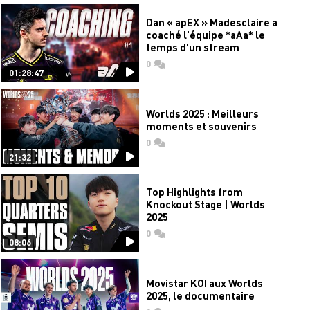
Dan « apEX » Madesclaire a
coaché l'équipe *aAa* le
temps d'un stream
0
commentaires
01:28:47
Worlds 2025 : Meilleurs
moments et souvenirs
0
commentaires
21:32
Top Highlights from
Knockout Stage | Worlds
2025
0
commentaires
08:06
Movistar KOI aux Worlds
2025, le documentaire