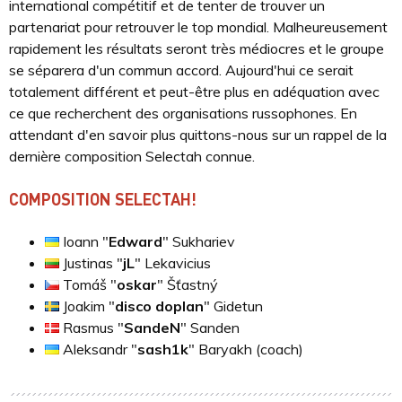
international compétitif et de tenter de trouver un
partenariat pour retrouver le top mondial. Malheureusement
rapidement les résultats seront très médiocres et le groupe
se séparera d'un commun accord. Aujourd'hui ce serait
totalement différent et peut-être plus en adéquation avec
ce que recherchent des organisations russophones. En
attendant d'en savoir plus quittons-nous sur un rappel de la
dernière composition Selectah connue.
COMPOSITION SELECTAH!
Ioann "
⁠Edward⁠
" Sukhariev
Justinas "
⁠jL⁠
" Lekavicius
Tomáš "
⁠oskar⁠
" Šťastný
Joakim "⁠
disco doplan⁠
" Gidetun
Rasmus "
⁠SandeN⁠
" Sanden
Aleksandr "
⁠sash1k⁠
" Baryakh (coach)