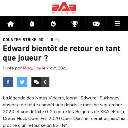
Me
Accueil
Flux
Directs
Compétitions
Actu jeux v
COUNTER-STRIKE: GO
0
commentaires
Edward bientôt de retour en tant
que joueur ?
Publié par
Mac_Coy
le
7 avr. 2021
0
ACCÉDER AUX
COMMENTAIRES
La légende des Natus Vincere, Ioann "Edward" Sukhariev,
absente de toute compétition depuis le mois de septembre
2020 et une défaite 0-2 contre les Bulgares de SKADE à la
DreamHack Open Fall 2020 Open Qualifier serait aujourd'hui
proche d'un retour selon ESTNN.