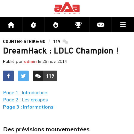
Me
Accueil
Flux
Directs
Compétitions
Actu jeux v
COUNTER-STRIKE: GO
119
commentaires
DreamHack : LDLC Champion !
Publié par
admin
le
29 nov. 2014
119
ACCÉDER AUX
COMMENTAIRES
Page 1 : Introduction
Page 2 : Les groupes
Page 3 : Informations
Des prévisions mouvementées