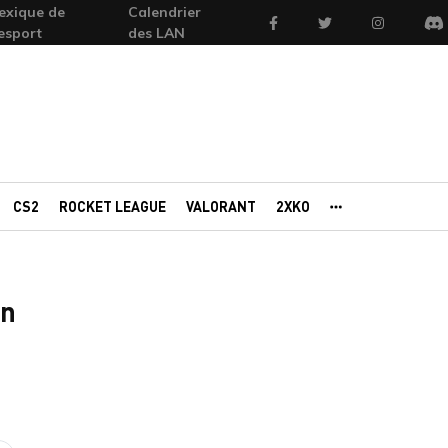
exique de
Calendrier
Facebook
Twitter
Instagram
'esport
des LAN
Di
CS2
ROCKET LEAGUE
VALORANT
2XKO
AUTRES PORTAI
in