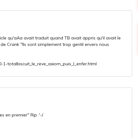
le qu'aAa avait traduit quand TB avait appris qu'il avait le
 de Crank "Ils sont simplement trop gentil envers nous
-totalbiscuit_le_reve_axiom_puis_l_enfer.html
s en premier" Rip :'-/