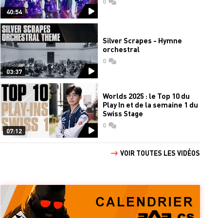
0
commentaires
40:54
Silver Scrapes - Hymne
orchestral
0
commentaires
03:37
Worlds 2025 : le Top 10 du
Play In et de la semaine 1 du
Swiss Stage
0
commentaires
07:12
VOIR TOUTES LES VIDÉOS