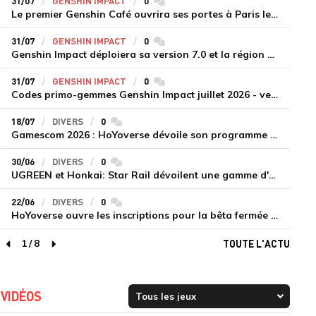
31/07
GENSHIN IMPACT
0
commentaires
Le premier Genshin Café ouvrira ses portes à Paris le 14 août
31/07
GENSHIN IMPACT
0
commentaires
Genshin Impact déploiera sa version 7.0 et la région de Snezhnaya le 12 août
31/07
GENSHIN IMPACT
0
commentaires
Codes primo-gemmes Genshin Impact juillet 2026 - version 7.0
18/07
DIVERS
0
commentaires
Gamescom 2026 : HoYoverse dévoile son programme et présente deux nouveaux jeux inédits
30/06
DIVERS
0
commentaires
UGREEN et Honkai: Star Rail dévoilent une gamme d'accessoires de recharge en édition limitée
22/06
DIVERS
0
commentaires
HoYoverse ouvre les inscriptions pour la bêta fermée de Honkai : Nexus Anima
1
/
8
TOUTE L'ACTU
page précédente
page suivante
VIDÉOS