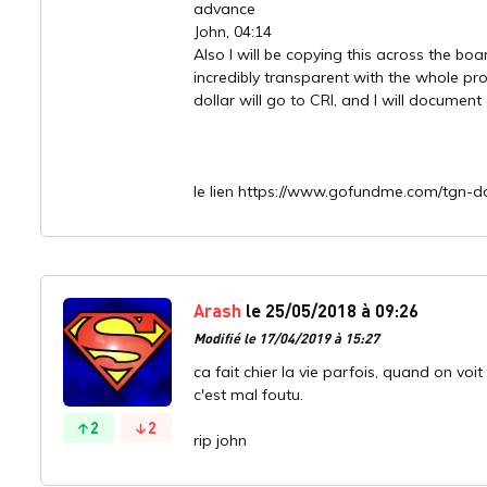
advance
John, 04:14
Also I will be copying this across the boar
incredibly transparent with the whole pr
dollar will go to CRI, and I will document
le lien https://www.gofundme.com/tgn-d
Arash
le 25/05/2018 à 09:26
Modifié le 17/04/2019 à 15:27
ca fait chier la vie parfois, quand on voi
c'est mal foutu.
2
2
rip john