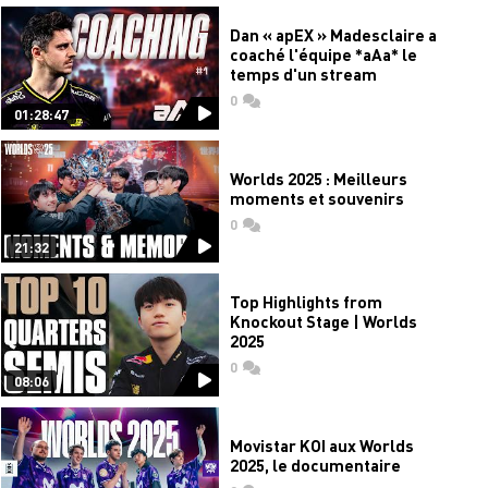
Dan « apEX » Madesclaire a
coaché l'équipe *aAa* le
temps d'un stream
0
commentaires
01:28:47
Worlds 2025 : Meilleurs
moments et souvenirs
0
commentaires
21:32
Top Highlights from
Knockout Stage | Worlds
2025
0
commentaires
08:06
Movistar KOI aux Worlds
2025, le documentaire