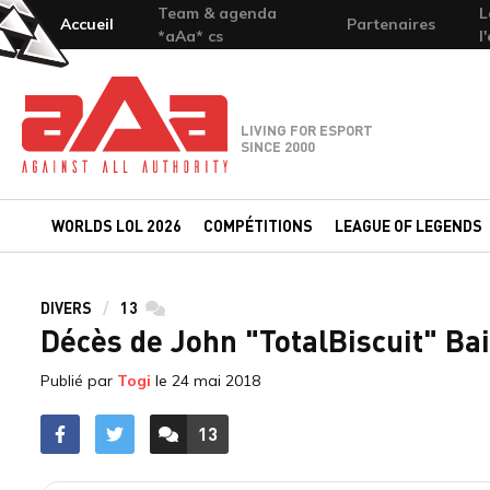
Team & agenda
L
Accueil
Partenaires
*aAa* cs
l
Team-aAa - against All authority
LIVING FOR ESPORT
SINCE 2000
WORLDS LOL 2026
COMPÉTITIONS
LEAGUE OF LEGENDS
DIVERS
13
commentaires
Décès de John "TotalBiscuit" Ba
Publié par
Togi
le
24 mai 2018
13
ACCÉDER AUX
COMMENTAIRES