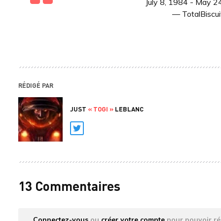
July 8, 1984 - May 
— TotalBiscui
RÉDIGÉ PAR
JUST
« TOGI »
LEBLANC
Twitter
13 Commentaires
Connectez-vous
ou
créer votre compte
pour pouvoir ré