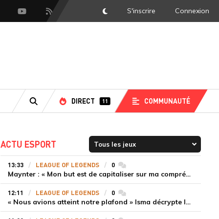
S'inscrire
Connexion
DarkMode
scord
Youtube
Flux RSS
LS
DIRECT
COMMUNAUTÉ
11
RECHERCHE
ACTU ESPORT
13:33
LEAGUE OF LEGENDS
0
commentaires
Maynter : « Mon but est de capitaliser sur ma compréhension du jeu plutôt que sur ma mécanique pure »
12:11
LEAGUE OF LEGENDS
0
commentaires
« Nous avions atteint notre plafond » Isma décrypte le renouveau de GiantX et la victoire face à Movistar KOI