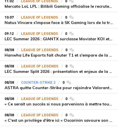
11:02
LEAGUE OF LEGENDS
0
commentaires
Mercato LoL LPL : Bilibili Gaming officialise le recrutement de Flandre sur la toplane
10:07
LEAGUE OF LEGENDS
0
commentaires
Natus Vincere s'impose face à SK Gaming lors de la troisième semaine du LEC Summer Split 2026
09:12
LEAGUE OF LEGENDS
0
commentaires
LEC Summer 2026 : GIANTX surclasse Movistar KOI et se fait une place sur le podium
08/08
LEAGUE OF LEGENDS
0
commentaires
Hanwha Life Esports fait chuter T1 et s'empare de la deuxième place du Legend Group
08/08
LEAGUE OF LEGENDS
0
commentaires
LEC Summer Split 2026 : présentation et enjeux de la troisième semaine de compétition
08/08
COUNTER-STRIKE 2
0
commentaires
ASTRA quitte Counter-Strike pour rejoindre Valorant et la scène compétitive Game Changers
08/08
LEAGUE OF LEGENDS
0
commentaires
« Ce serait un succès si nous parvenions à mettre tous les joueurs à niveau pour espérer atteindre les playoffs », Nukeduck et Mithy après la victoire de Team Heretics
08/08
LEAGUE OF LEGENDS
0
commentaires
« C'est un privilège d'être ici » Oscarinin savoure son retour en LEC et prépare sa revanche