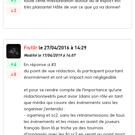
1
toute cette masturbation autour du le esport est
très plaisante! Hâte de voir ce que ça va donner!
2
FistOr
le 27/04/2016 à 14:29
Modifié le 17/04/2019 à 14:57
4
En réponse a #3
du point de vue rédaction, ils participent pourtant
0
énormément et ont un impact non négligeable.
et pour se rendre compte de l'importance qu'une
rédaction/webtv peut avoir (dans son rôle en tant
que média qui couvre des évènements sans les
organiser j'entends) :
- ogaming et sc2. sans les retransmissions de tous
les évènements et les mises en avant de joueurs
français (bon là je triche ya des tournois
d'organisés avec les fr) sc2 en serait au point mort