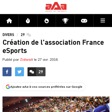
Me
Accueil
Flux
Directs
Compétitions
Actu jeux v
DIVERS
29
commentaires
Création de l'association France
eSports
Publié par
Zidwait
le
27 avr. 2016
29
ACCÉDER AUX
COMMENTAIRES
Ajoutez aAa à vos sources préférées sur Google