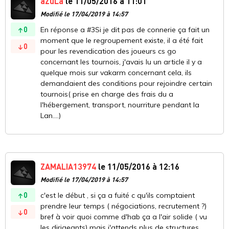
aZuLa
le 11/05/2016 à 11:01
Modifié le 17/04/2019 à 14:57
0
En réponse a #3Si je dit pas de connerie ça fait un
moment que le regroupement existe, il a été fait
0
pour les revendication des joueurs cs go
concernant les tournois, j'avais lu un article il y a
quelque mois sur vakarm concernant cela, ils
demandaient des conditions pour rejoindre certain
tournois( prise en charge des frais du a
l'hébergement, transport, nourriture pendant la
Lan....)
ZAMALIA13974
le 11/05/2016 à 12:16
Modifié le 17/04/2019 à 14:57
0
c'est le début , si ça a fuité c qu'ils comptaient
prendre leur temps ( négociations, recrutement ?)
0
bref à voir quoi comme d'hab ça a l'air solide ( vu
les dirigeants) mais j'attends plus de structures