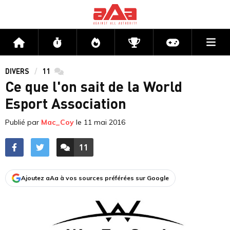
Me
Accueil
Flux
Directs
Compétitions
Actu jeux v
DIVERS
11
commentaires
Ce que l'on sait de la World
Esport Association
Publié par
Mac_Coy
le
11 mai 2016
11
ACCÉDER AUX
COMMENTAIRES
Ajoutez aAa à vos sources préférées sur Google