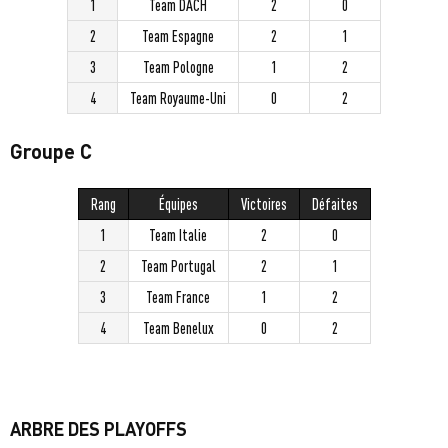
1
Team DACH
2
0
2
Team Espagne
2
1
3
Team Pologne
1
2
4
Team Royaume-Uni
0
2
Groupe C
Rang
Équipes
Victoires
Défaites
1
Team Italie
2
0
2
Team Portugal
2
1
3
Team France
1
2
4
Team Benelux
0
2
ARBRE DES PLAYOFFS