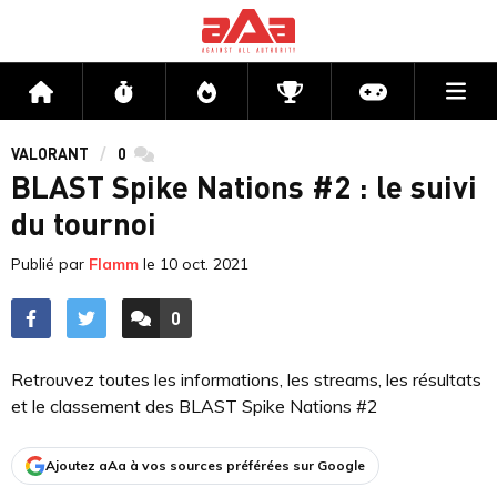
Me
Accueil
Flux
Directs
Compétitions
Actu jeux v
VALORANT
0
commentaires
BLAST Spike Nations #2 : le suivi
du tournoi
Publié par
Flamm
le
10 oct. 2021
0
ACCÉDER AUX
COMMENTAIRES
Retrouvez toutes les informations, les streams, les résultats
et le classement des BLAST Spike Nations #2
Ajoutez aAa à vos sources préférées sur Google