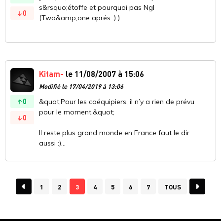
s&rsquo;étoffe et pourquoi pas Ngl
0
(Two&amp;one aprés :) )
Kitam-
le 11/08/2007 à 15:06
Modifié le 17/04/2019 à 13:06
0
&quot;Pour les coéquipiers, il n’y a rien de prévu
pour le moment.&quot;
0
Il reste plus grand monde en France faut le dir
aussi :)...
1
2
3
4
5
6
7
TOUS