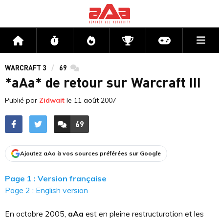
Me
Accueil
Flux
Directs
Compétitions
Actu jeux v
WARCRAFT 3
69
commentaires
*aAa* de retour sur Warcraft III
Publié par
Zidwait
le
11 août 2007
69
ACCÉDER AUX
COMMENTAIRES
Ajoutez aAa à vos sources préférées sur Google
Page 1 : Version française
Page 2 : English version
En octobre 2005,
aAa
est en pleine restructuration et les