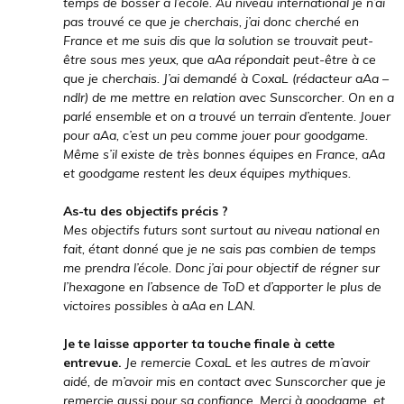
temps de bosser à l’école. Au niveau international je n’ai
pas trouvé ce que je cherchais, j’ai donc cherché en
France et me suis dis que la solution se trouvait peut-
être sous mes yeux, que aAa répondait peut-être à ce
que je cherchais. J’ai demandé à CoxaL (rédacteur aAa –
ndlr) de me mettre en relation avec Sunscorcher. On en a
parlé ensemble et on a trouvé un terrain d’entente. Jouer
pour aAa, c’est un peu comme jouer pour goodgame.
Même s’il existe de très bonnes équipes en France, aAa
et goodgame restent les deux équipes mythiques.
As-tu des objectifs précis ?
Mes objectifs futurs sont surtout au niveau national en
fait, étant donné que je ne sais pas combien de temps
me prendra l’école. Donc j’ai pour objectif de régner sur
l’hexagone en l’absence de ToD et d’apporter le plus de
victoires possibles à aAa en LAN.
Je te laisse apporter ta touche finale à cette
entrevue.
Je remercie CoxaL et les autres de m’avoir
aidé, de m’avoir mis en contact avec Sunscorcher que je
remercie aussi pour sa confiance. Merci à goodgame, et