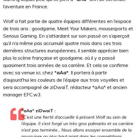
l’aventure en France.
Wolf a fait partie de quatre équipes différentes en l’espace
de trois ans : goodgame, Meet Your Makers, mousesports et
Serious Gaming. En s’attardant sur son passé on s’aperçoit
qu’il n’a même pas accumulé quatre mois dans ces trois
dernières structures européennes, il semble apprécier bien
plus la scène française et goodgame, où il y a passé
quasiment trois années de sa carrière. Et cela se confirme
avec sa venue ici, chez *
aAa*
. Il portera à partir
d’aujourd’hui les couleurs de l’équipe aux trois voyelles et
sera accompagné de ziDwaiT, rédacteur *aAa* et ancien
manager EFC.w3.
*aAa* ziDwaiT :
"
C’est une fierté d’accueillir à présent Wolf au sein de
l’équipe. Il s’est forgé un très gros palmarès et sa carrière
n’est pas terminée... Nous allons essayer ensemble de la
poursuivre au plus haut point dans les compétitions