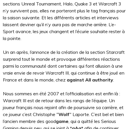
sections Unreal Tournament, Halo, Quake 3 et Warcraft 3
n’y survivent pas, elles ne porteront plus le tag français pour
la saison suivante. Et les différents articles et interviews
laissent deviner qu’il n’y aura pas de marche arrière. L’e-
Sport avance, les jeux changent et l’écurie souhaite rester à
la pointe.
Un an après, l’annonce de la création de la section Starcraft
surprend tout le monde et provoque différentes réactions
parmi la communauté dont certaines qui font allusion à une
vraie envie de revoir Warcraft III, qui continue à être joué en
France et dans le monde, chez
against All authority
.
Nous sommes en été 2007 et l’officialisation est enfin là :
Warcraft III est de retour dans les rangs de l’équipe. Un
joueur français nous rejoint afin de poursuivre sa carrière, et
ce joueur c’est Christophe "
Wolf
" Laporte. C’est bel et bien
l’ancien membre des good
game
, qui a quitté les Serious
Gaming depuis peu, qui se joint à *
aAa*
afin de continuer