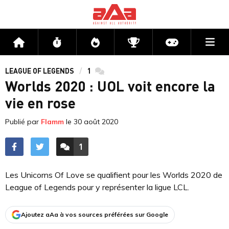
Me
Accueil
Flux
Directs
Compétitions
Actu jeux v
LEAGUE OF LEGENDS
1
commentaires
Worlds 2020 : UOL voit encore la
vie en rose
Publié par
Flamm
le
30 août 2020
1
ACCÉDER AUX
COMMENTAIRES
Les Unicorns Of Love se qualifient pour les Worlds 2020 de
League of Legends pour y représenter la ligue LCL.
Ajoutez aAa à vos sources préférées sur Google