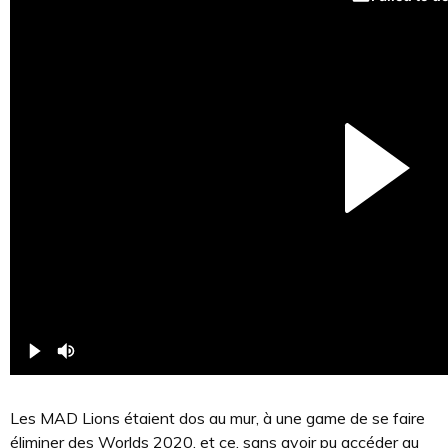
Les MAD Lions étaient dos au mur, à une game de se faire
éliminer des Worlds 2020, et ce, sans avoir pu accéder au