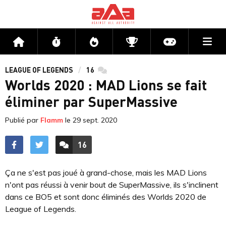
Me
Accueil
Flux
Directs
Compétitions
Actu jeux v
LEAGUE OF LEGENDS
16
commentaires
Worlds 2020 : MAD Lions se fait
éliminer par SuperMassive
Publié par
Flamm
le
29 sept. 2020
16
ACCÉDER AUX
COMMENTAIRES
Ça ne s'est pas joué à grand-chose, mais les MAD Lions
n'ont pas réussi à venir bout de SuperMassive, ils s'inclinent
dans ce BO5 et sont donc éliminés des Worlds 2020 de
League of Legends.