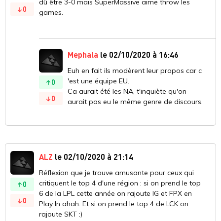
dû être 3-0 mais SuperMassive aime throw les
0
games.
Mephala
le 02/10/2020 à 16:46
Euh en fait ils modèrent leur propos car c
'est une équipe EU.
0
Ca aurait été les NA, t'inquiète qu'on
0
aurait pas eu le même genre de discours.
ALZ
le 02/10/2020 à 21:14
Réflexion que je trouve amusante pour ceux qui
critiquent le top 4 d'une région : si on prend le top
0
6 de la LPL cette année on rajoute IG et FPX en
0
Play In ahah. Et si on prend le top 4 de LCK on
rajoute SKT :)