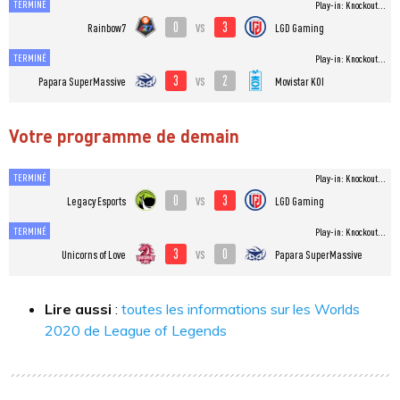
TERMINÉ
Play-in: Knockout...
0
3
vs
Rainbow7
LGD Gaming
TERMINÉ
Play-in: Knockout...
3
2
vs
Papara SuperMassive
Movistar KOI
Votre programme de demain
TERMINÉ
Play-in: Knockout...
0
3
vs
Legacy Esports
LGD Gaming
TERMINÉ
Play-in: Knockout...
3
0
vs
Unicorns of Love
Papara SuperMassive
Lire aussi
:
toutes les informations sur les Worlds
2020 de League of Legends