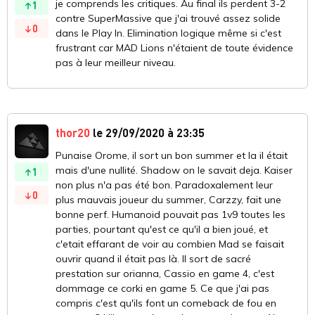
je comprends les critiques. Au final ils perdent 3-2
1
contre SuperMassive que j'ai trouvé assez solide
0
dans le Play In. Elimination logique même si c'est
frustrant car MAD Lions n'étaient de toute évidence
pas à leur meilleur niveau.
thor20
le 29/09/2020 à 23:35
Punaise Orome, il sort un bon summer et la il était
mais d'une nullité. Shadow on le savait deja. Kaiser
1
non plus n'a pas été bon. Paradoxalement leur
0
plus mauvais joueur du summer, Carzzy, fait une
bonne perf. Humanoid pouvait pas 1v9 toutes les
parties, pourtant qu'est ce qu'il a bien joué, et
c'etait effarant de voir au combien Mad se faisait
ouvrir quand il était pas là. Il sort de sacré
prestation sur orianna, Cassio en game 4, c'est
dommage ce corki en game 5. Ce que j'ai pas
compris c'est qu'ils font un comeback de fou en