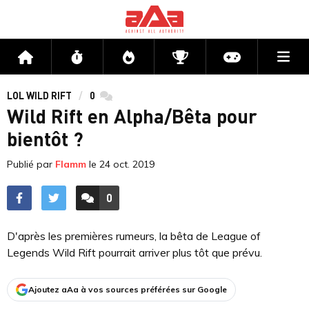
Me
Accueil
Flux
Directs
Compétitions
Actu jeux v
LOL WILD RIFT
0
commentaires
Wild Rift en Alpha/Bêta pour
bientôt ?
Publié par
Flamm
le
24 oct. 2019
0
ACCÉDER AUX
COMMENTAIRES
D'après les premières rumeurs, la bêta de League of
Legends Wild Rift pourrait arriver plus tôt que prévu.
Ajoutez aAa à vos sources préférées sur Google