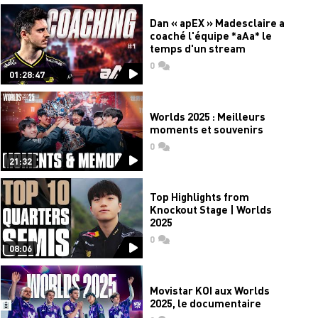
Dan « apEX » Madesclaire a
coaché l'équipe *aAa* le
temps d'un stream
0
commentaires
01:28:47
Worlds 2025 : Meilleurs
moments et souvenirs
0
commentaires
21:32
Top Highlights from
Knockout Stage | Worlds
2025
0
commentaires
08:06
Movistar KOI aux Worlds
2025, le documentaire