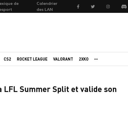
exique de
Calendrier
Facebook
Twitter
Instagram
'esport
des LAN
Di
CS2
ROCKET LEAGUE
VALORANT
2XKO
AUTRES PORTAI
a LFL Summer Split et valide son