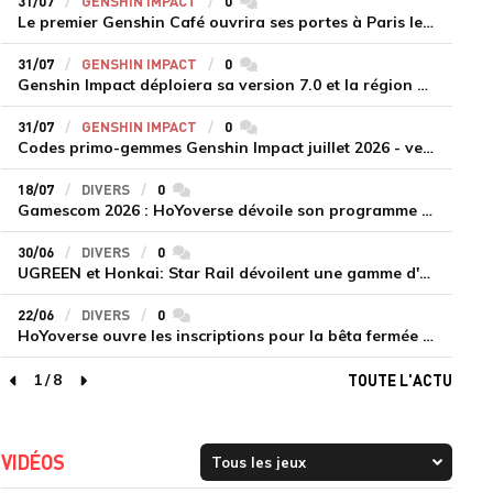
31/07
GENSHIN IMPACT
0
commentaires
Le premier Genshin Café ouvrira ses portes à Paris le 14 août
31/07
GENSHIN IMPACT
0
commentaires
Genshin Impact déploiera sa version 7.0 et la région de Snezhnaya le 12 août
31/07
GENSHIN IMPACT
0
commentaires
Codes primo-gemmes Genshin Impact juillet 2026 - version 7.0
18/07
DIVERS
0
commentaires
Gamescom 2026 : HoYoverse dévoile son programme et présente deux nouveaux jeux inédits
30/06
DIVERS
0
commentaires
UGREEN et Honkai: Star Rail dévoilent une gamme d'accessoires de recharge en édition limitée
22/06
DIVERS
0
commentaires
HoYoverse ouvre les inscriptions pour la bêta fermée de Honkai : Nexus Anima
1
/
8
TOUTE L'ACTU
page précédente
page suivante
VIDÉOS