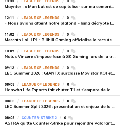
13:33
LEAGUE OF LEGENDS
0
commentaires
Maynter : « Mon but est de capitaliser sur ma compréhension du jeu plutôt que sur ma mécanique pure »
12:11
LEAGUE OF LEGENDS
0
commentaires
« Nous avions atteint notre plafond » Isma décrypte le renouveau de GiantX et la victoire face à Movistar KOI
11:02
LEAGUE OF LEGENDS
0
commentaires
Mercato LoL LPL : Bilibili Gaming officialise le recrutement de Flandre sur la toplane
10:07
LEAGUE OF LEGENDS
0
commentaires
Natus Vincere s'impose face à SK Gaming lors de la troisième semaine du LEC Summer Split 2026
09:12
LEAGUE OF LEGENDS
0
commentaires
LEC Summer 2026 : GIANTX surclasse Movistar KOI et se fait une place sur le podium
08/08
LEAGUE OF LEGENDS
0
commentaires
Hanwha Life Esports fait chuter T1 et s'empare de la deuxième place du Legend Group
08/08
LEAGUE OF LEGENDS
0
commentaires
LEC Summer Split 2026 : présentation et enjeux de la troisième semaine de compétition
08/08
COUNTER-STRIKE 2
0
commentaires
ASTRA quitte Counter-Strike pour rejoindre Valorant et la scène compétitive Game Changers