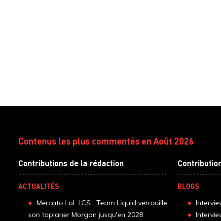
Contenus les plus commentés en Août 2026
Contributions de la rédaction
Contributio
ACTUALITÉS
BLOGS
Mercato LoL LCS : Team Liquid verrouille
Intervi
son toplaner Morgan jusqu'en 2028
Intervi