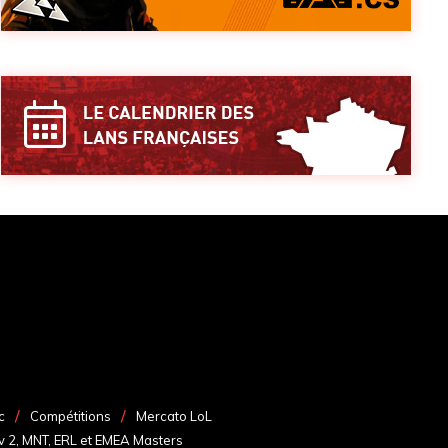
c
Compétitions
Mercato LoL
v 2, MNT, ERL et EMEA Masters