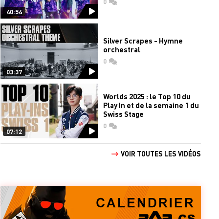
0
commentaires
40:54
Silver Scrapes - Hymne
orchestral
0
commentaires
03:37
Worlds 2025 : le Top 10 du
Play In et de la semaine 1 du
Swiss Stage
0
commentaires
07:12
VOIR TOUTES LES VIDÉOS