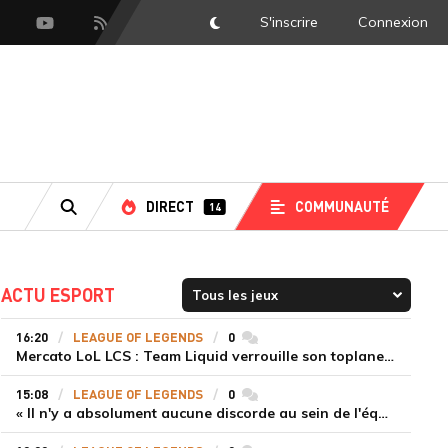
S'inscrire
Connexion
DarkMode
scord
Youtube
Flux RSS
LS
DIRECT
COMMUNAUTÉ
14
RECHERCHE
ACTU ESPORT
16:20
LEAGUE OF LEGENDS
0
commentaires
Mercato LoL LCS : Team Liquid verrouille son toplaner Morgan jusqu'en 2028
15:08
LEAGUE OF LEGENDS
0
commentaires
« Il n'y a absolument aucune discorde au sein de l'équipe » Tom justifie la titularisation de Painter malgré la défaite de T1