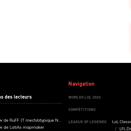
Navigation
ns des lecteurs
WORLDS LOL 2026
COMPÉTITIONS
ew de RuFF (T mech/atypique N...
LEAGUE OF LEGENDS
LoL Classi
ew de LatiAs mapmaker
LFL,Di