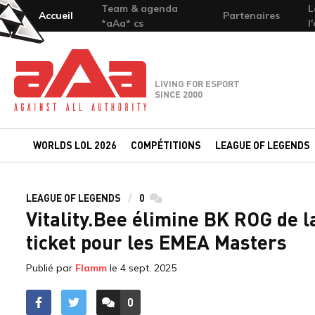
Team & agenda
L
Accueil
Partenaires
*aAa* cs
l
Team-aAa - against All authority
LIVING FOR ESPORT
SINCE 2000
WORLDS LOL 2026
COMPÉTITIONS
LEAGUE OF LEGENDS
LEAGUE OF LEGENDS
0
commentaires
Vitality.Bee élimine BK ROG de l
ticket pour les EMEA Masters
Publié par
Flamm
le
4 sept. 2025
0
ACCÉDER AUX
COMMENTAIRES