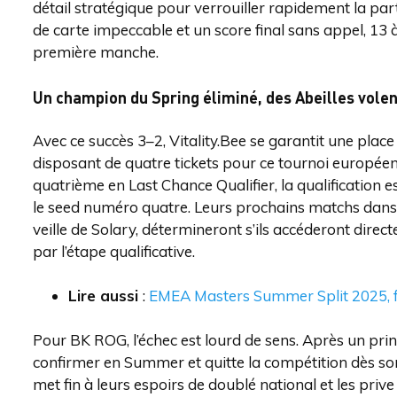
détail stratégique pour verrouiller rapidement la part
de carte impeccable et un score final sans appel, 13 à 4
première manche.
Un champion du Spring éliminé, des Abeilles vole
Avec ce succès 3–2, Vitality.Bee se garantit une plac
disposant de quatre tickets pour ce tournoi européen
quatrième en Last Chance Qualifier, la qualification 
le seed numéro quatre. Leurs prochains matchs dans 
veille de Solary, détermineront s’ils accéderont dire
par l’étape qualificative.
Lire aussi
:
EMEA Masters Summer Split 2025, fo
Pour BK ROG, l’échec est lourd de sens. Après un pri
confirmer en Summer et quitte la compétition dès son
met fin à leurs espoirs de doublé national et les priv