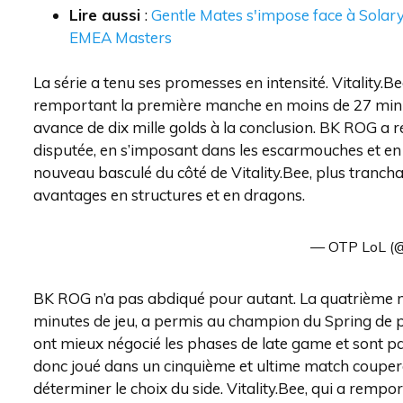
Lire aussi
:
Gentle Mates s'impose face à Solary
EMEA Masters
La série a tenu ses promesses en intensité. Vitality.B
remportant la première manche en moins de 27 minute
avance de dix mille golds à la conclusion. BK ROG a 
disputée, en s’imposant dans les escarmouches et en 
nouveau basculé du côté de Vitality.Bee, plus trancha
avantages en structures et en dragons.
— OTP LoL (
BK ROG n’a pas abdiqué pour autant. La quatrième ma
minutes de jeu, a permis au champion du Spring de p
ont mieux négocié les phases de late game et sont p
donc joué dans un cinquième et ultime match couperet
déterminer le choix du side. Vitality.Bee, qui a remport