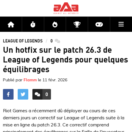
Me
Accueil
Flux
Directs
Compétitions
Actu jeux v
LEAGUE OF LEGENDS
0
commentaires
Un hotfix sur le patch 26.3 de
League of Legends pour quelques
équilibrages
Publié par
Flamm
le
11 févr. 2026
0
ACCÉDER AUX
COMMENTAIRES
Riot Games a récemment dû déployer au cours de ces
derniers jours un correctif sur League of Legends suite à la
mise en ligne du patch 26.3. Ce correctif comprend
principalement des équilibrages sur la Faille de l'invocateur.