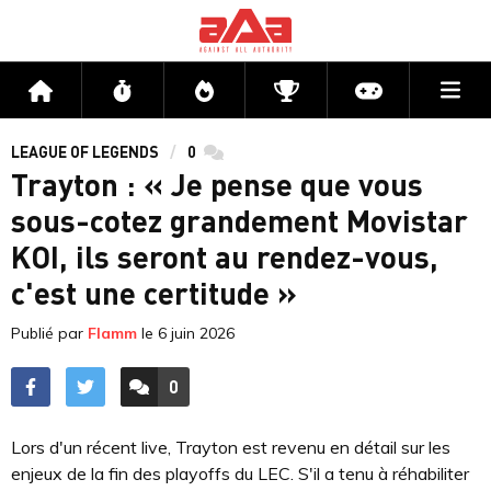
Me
Accueil
Flux
Directs
Compétitions
Actu jeux v
LEAGUE OF LEGENDS
0
commentaires
Trayton : « Je pense que vous
sous-cotez grandement Movistar
KOI, ils seront au rendez-vous,
c'est une certitude »
Publié par
Flamm
le
6 juin 2026
0
ACCÉDER AUX
COMMENTAIRES
Lors d'un récent live, Trayton est revenu en détail sur les
enjeux de la fin des playoffs du LEC. S'il a tenu à réhabiliter