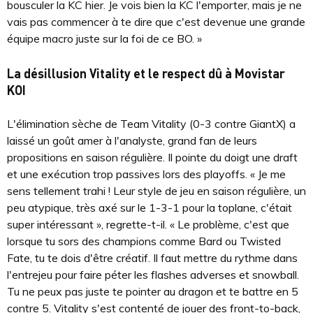
bousculer la KC hier. Je vois bien la KC l'emporter, mais je ne
vais pas commencer à te dire que c'est devenue une grande
équipe macro juste sur la foi de ce BO. »
La désillusion Vitality et le respect dû à Movistar
KOI
L'élimination sèche de Team Vitality (0-3 contre GiantX) a
laissé un goût amer à l'analyste, grand fan de leurs
propositions en saison régulière. Il pointe du doigt une draft
et une exécution trop passives lors des playoffs. « Je me
sens tellement trahi ! Leur style de jeu en saison régulière, un
peu atypique, très axé sur le 1-3-1 pour la toplane, c'était
super intéressant », regrette-t-il. « Le problème, c'est que
lorsque tu sors des champions comme Bard ou Twisted
Fate, tu te dois d'être créatif. Il faut mettre du rythme dans
l'entrejeu pour faire péter les flashes adverses et snowball.
Tu ne peux pas juste te pointer au dragon et te battre en 5
contre 5. Vitality s'est contenté de jouer des front-to-back,