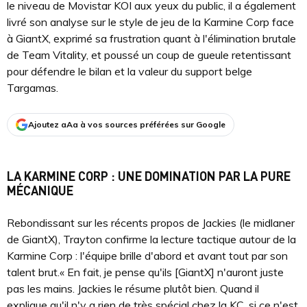
le niveau de Movistar KOI aux yeux du public, il a également
livré son analyse sur le style de jeu de la Karmine Corp face
à GiantX, exprimé sa frustration quant à l'élimination brutale
de Team Vitality, et poussé un coup de gueule retentissant
pour défendre le bilan et la valeur du support belge
Targamas.
Ajoutez aAa à vos sources préférées sur Google
LA KARMINE CORP : UNE DOMINATION PAR LA PURE
MÉCANIQUE
Rebondissant sur les récents propos de Jackies (le midlaner
de GiantX), Trayton confirme la lecture tactique autour de la
Karmine Corp : l'équipe brille d'abord et avant tout par son
talent brut.« En fait, je pense qu'ils [GiantX] n'auront juste
pas les mains. Jackies le résume plutôt bien. Quand il
explique qu'il n'y a rien de très spécial chez la KC, si ce n'est