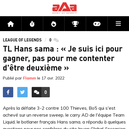
Me
Accueil
Flux
Directs
Compétitions
Actu jeux v
LEAGUE OF LEGENDS
0
commentaires
TL Hans sama : « Je suis ici pour
gagner, pas pour me contenter
d'être deuxième »
Publié par
Flamm
le
17 avr. 2022
0
ACCÉDER AUX
COMMENTAIRES
Après la défaite 3-2 contre 100 Thieves, Bo5 qui s'est
achevé sur un reverse sweep, le carry AD de l'équipe Team
Liquid, le botlaner français Hans sama, a répondu à quelques
questions pour nos confrères du site Inven Global, l'occasion