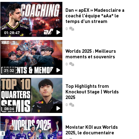
Dan « apEX » Madesclaire a
coaché l'équipe *aAa* le
temps d'un stream
0
commentaires
01:28:47
Worlds 2025 : Meilleurs
moments et souvenirs
0
commentaires
21:32
Top Highlights from
Knockout Stage | Worlds
2025
0
commentaires
08:06
Movistar KOI aux Worlds
2025, le documentaire