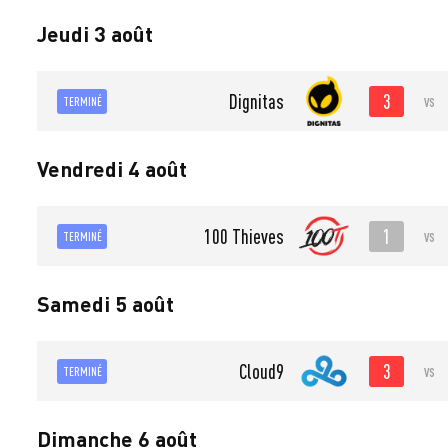
Jeudi 3 août
3
Dignitas
vs
TERMINÉ
Vendredi 4 août
1
100 Thieves
vs
TERMINÉ
Samedi 5 août
3
Cloud9
vs
TERMINÉ
Dimanche 6 août