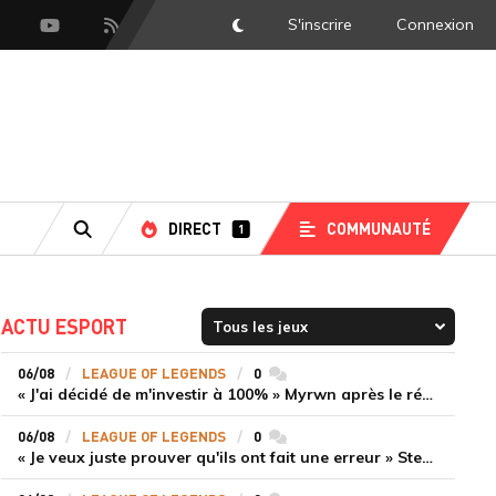
S'inscrire
Connexion
DarkMode
scord
Youtube
Flux RSS
DIRECT
COMMUNAUTÉ
1
RECHERCHE
ACTU ESPORT
06/08
LEAGUE OF LEGENDS
0
commentaires
« J'ai décidé de m'investir à 100% » Myrwn après le réveil de Movistar KOI face à Fnatic
06/08
LEAGUE OF LEGENDS
0
commentaires
« Je veux juste prouver qu'ils ont fait une erreur » Stend se confie sur son mercato chaotique et ses ambitions avec Shifters