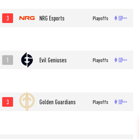
3
NRG Esports
Playoffs
1
Evil Geniuses
Playoffs
3
Golden Guardians
Playoffs