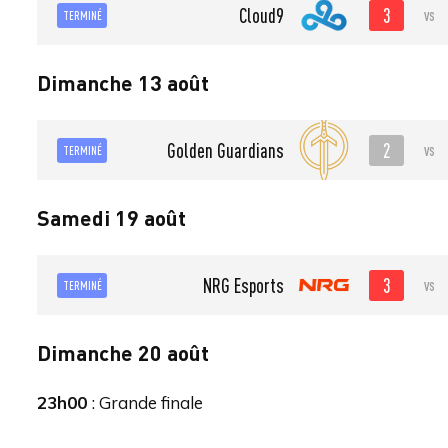
3
Cloud9
vs
TERMINÉ
Dimanche 13 août
2
Golden Guardians
vs
TERMINÉ
Samedi 19 août
3
NRG Esports
vs
TERMINÉ
Dimanche 20 août
23h00
: Grande finale