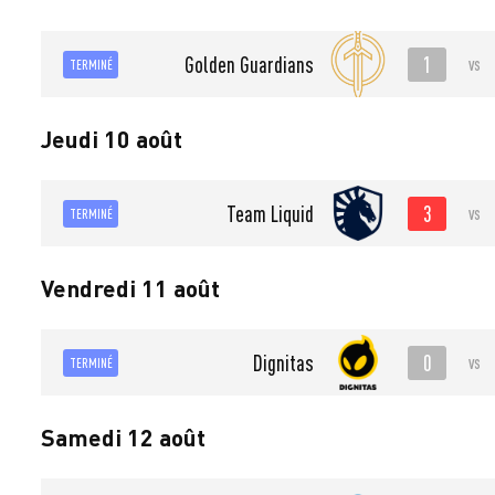
1
Golden Guardians
vs
TERMINÉ
Jeudi 10 août
3
Team Liquid
vs
TERMINÉ
Vendredi 11 août
0
Dignitas
vs
TERMINÉ
Samedi 12 août