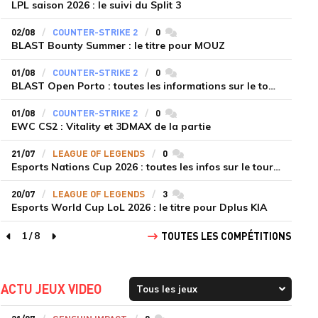
LPL saison 2026 : le suivi du Split 3
02/08
COUNTER-STRIKE 2
0
commentaires
BLAST Bounty Summer : le titre pour MOUZ
01/08
COUNTER-STRIKE 2
0
commentaires
BLAST Open Porto : toutes les informations sur le tournoi
01/08
COUNTER-STRIKE 2
0
commentaires
EWC CS2 : Vitality et 3DMAX de la partie
21/07
LEAGUE OF LEGENDS
0
commentaires
Esports Nations Cup 2026 : toutes les infos sur le tournoi
20/07
LEAGUE OF LEGENDS
3
commentaires
Esports World Cup LoL 2026 : le titre pour Dplus KIA
1
/
8
TOUTES LES COMPÉTITIONS
page précédente
page suivante
ACTU JEUX VIDEO