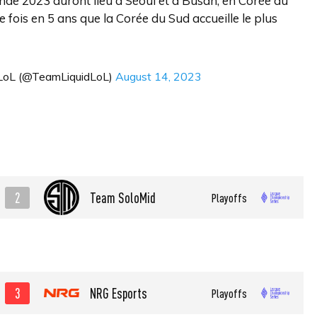
nde 2023 auront lieu à Séoul et à Busan, en Corée du
 fois en 5 ans que la Corée du Sud accueille le plus
LoL (@TeamLiquidLoL)
August 14, 2023
2
Team SoloMid
Playoffs
3
NRG Esports
Playoffs