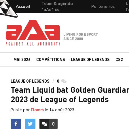
Team & agenda
L
Accueil
Partenaires
*aAa* cs
l
Team-aAa - against All authority
LIVING FOR ESPORT
SINCE 2000
MSI 2026
COMPÉTITIONS
LEAGUE OF LEGENDS
CS2
LEAGUE OF LEGENDS
0
commentaires
Team Liquid bat Golden Guardians
2023 de League of Legends
Publié par
Flamm
le
14 août 2023
0
ACCÉDER AUX
COMMENTAIRES