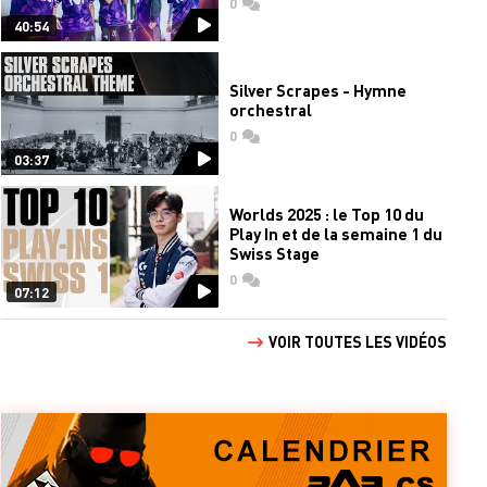
0
commentaires
40:54
Silver Scrapes - Hymne
orchestral
0
commentaires
03:37
Worlds 2025 : le Top 10 du
Play In et de la semaine 1 du
Swiss Stage
0
commentaires
07:12
VOIR TOUTES LES VIDÉOS