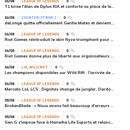
06/08
LEAGUE OF LEGENDS
0
commentaires
T1 brise l'élan de Dplus KIA et conforte sa place de leader en LCK 2026 Rounds 3-4
06/08
COUNTER-STRIKE 2
0
commentaires
deLonge quitte officiellement Gentle Mates et devient agent libre
06/08
LEAGUE OF LEGENDS
0
commentaires
Riot Games réintroduit le skin Ryze triomphant pour récompenser la scène amateur
06/08
LEAGUE OF LEGENDS
0
commentaires
Riot Games donne plus de liberté aux organisateurs de tournois locaux sur League of Legends
06/08
LOL WILD RIFT
0
commentaires
Les champions disponibles sur Wild Rift : l'arrivée de Cho'Gath
06/08
LEAGUE OF LEGENDS
0
commentaires
Mercato LoL LCS : Dignitas change de jungler, Dardoch fait son retour en LCS, eXyu annonce sa retraite
05/08
LEAGUE OF LEGENDS
0
commentaires
BrokenBlade : « Nous avons fait beaucoup d'erreurs bêtes, mais une victoire reste une victoire et c'est une chose dont on peut se réjouir »
05/08
LEAGUE OF LEGENDS
0
commentaires
Gen.G s'impose face à Hanwha Life Esports et relance sa dynamique en LCK