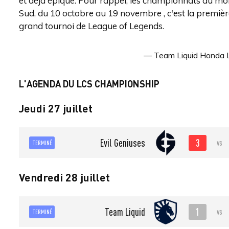
et déjà épique. Pour rappel, les championnats du mo
Sud, du 10 octobre au 19 novembre , c'est la première
grand tournoi de League of Legends.
— Team Liquid Honda 
L'AGENDA DU LCS CHAMPIONSHIP
Jeudi 27 juillet
3
Evil Geniuses
vs
TERMINÉ
Vendredi 28 juillet
1
Team Liquid
vs
TERMINÉ