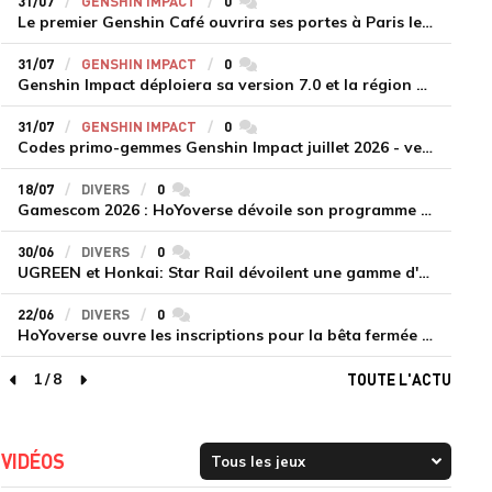
31/07
GENSHIN IMPACT
0
commentaires
Le premier Genshin Café ouvrira ses portes à Paris le 14 août
31/07
GENSHIN IMPACT
0
commentaires
Genshin Impact déploiera sa version 7.0 et la région de Snezhnaya le 12 août
31/07
GENSHIN IMPACT
0
commentaires
Codes primo-gemmes Genshin Impact juillet 2026 - version 7.0
18/07
DIVERS
0
commentaires
Gamescom 2026 : HoYoverse dévoile son programme et présente deux nouveaux jeux inédits
30/06
DIVERS
0
commentaires
UGREEN et Honkai: Star Rail dévoilent une gamme d'accessoires de recharge en édition limitée
22/06
DIVERS
0
commentaires
HoYoverse ouvre les inscriptions pour la bêta fermée de Honkai : Nexus Anima
1
/
8
TOUTE L'ACTU
page précédente
page suivante
VIDÉOS