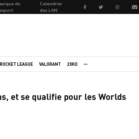
exique de
Calendrier
Facebook
Twitter
Instagram
'esport
des LAN
Di
ROCKET LEAGUE
VALORANT
2XKO
AUTRES PORTAILS
, et se qualifie pour les Worlds