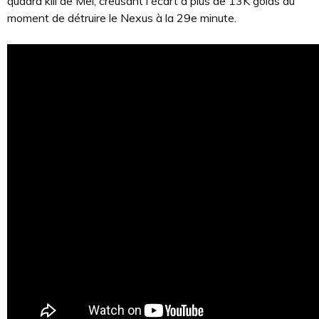
quadra kill de Mel, creusant l'écart à plus de 13K golds au
moment de détruire le Nexus à la 29e minute.