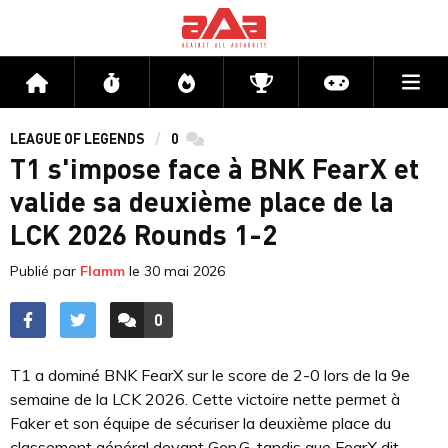
Me
Accueil
Flux
Directs
Compétitions
Actu jeux v
LEAGUE OF LEGENDS
0
commentaires
T1 s'impose face à BNK FearX et
valide sa deuxième place de la
LCK 2026 Rounds 1-2
Publié par
Flamm
le
30 mai 2026
0
ACCÉDER AUX
COMMENTAIRES
T1 a dominé BNK FearX sur le score de 2-0 lors de la 9e
semaine de la LCK 2026. Cette victoire nette permet à
Faker et son équipe de sécuriser la deuxième place du
classement général devant Gen.G, tandis que FearX dit