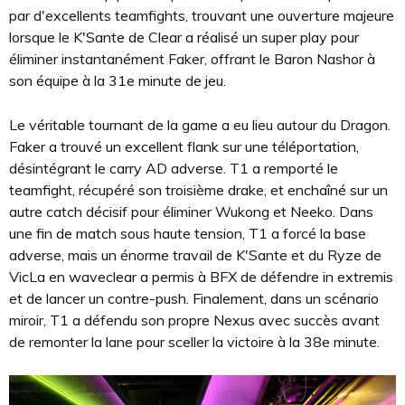
par d'excellents teamfights, trouvant une ouverture majeure
lorsque le K'Sante de Clear a réalisé un super play pour
éliminer instantanément Faker, offrant le Baron Nashor à
son équipe à la 31e minute de jeu.
Le véritable tournant de la game a eu lieu autour du Dragon.
Faker a trouvé un excellent flank sur une téléportation,
désintégrant le carry AD adverse. T1 a remporté le
teamfight, récupéré son troisième drake, et enchaîné sur un
autre catch décisif pour éliminer Wukong et Neeko. Dans
une fin de match sous haute tension, T1 a forcé la base
adverse, mais un énorme travail de K'Sante et du Ryze de
VicLa en waveclear a permis à BFX de défendre in extremis
et de lancer un contre-push. Finalement, dans un scénario
miroir, T1 a défendu son propre Nexus avec succès avant
de remonter la lane pour sceller la victoire à la 38e minute.