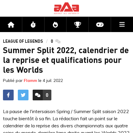
Me
Accueil
Flux
Directs
Compétitions
Actu jeux v
LEAGUE OF LEGENDS
0
commentaires
Summer Split 2022, calendrier de
la reprise et qualifications pour
les Worlds
Publié par
Flamm
le
4 juil. 2022
0
ACCÉDER AUX
COMMENTAIRES
La pause de l'intersaison Spring / Summer Split saison 2022
touche bientôt à sa fin. La rédaction fait un point sur le
calendrier de la reprise des divers championnats aux quatre
coins du monde, dernière ligne droite avant les Worlds 2022