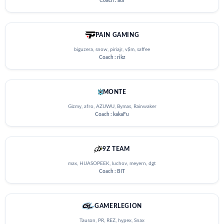
Coach : adr
PAIN GAMING
biguzera, snow, piriajr, v$m, saffee
Coach : rikz
MONTE
Gizmy, afro, AZUWU, Bymas, Rainwaker
Coach : kakaFu
9Z TEAM
max, HUASOPEEK, luchov, meyern, dgt
Coach : BIT
GAMERLEGION
Tauson, PR, REZ, hypex, Snax