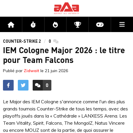
Me
Accueil
Flux
Directs
Compétitions
Actu jeux v
COUNTER-STRIKE 2
0
commentaires
IEM Cologne Major 2026 : le titre
pour Team Falcons
Publié par
Zidwait
le
21 juin 2026
0
ACCÉDER AUX
COMMENTAIRES
Le Major des IEM Cologne s'annonce comme l'un des plus
grands tournois Counter-Strike de tous les temps, avec des
playoffs joués dans la « Cathédrale » LANXESS Arena. Les
Team Vitality, Spirit, Falcons, The MongolZ, Natus Vincere
ou encore MOUZ sont de la partie, de quoi assurer le