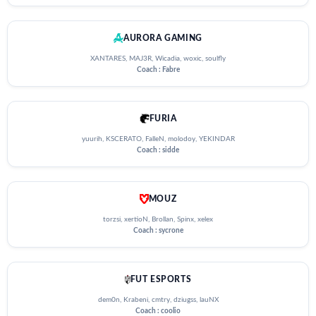
AURORA GAMING
XANTARES, MAJ3R, Wicadia, woxic, soulfly
Coach : Fabre
FURIA
yuurih, KSCERATO, FalleN, molodoy, YEKINDAR
Coach : sidde
MOUZ
torzsi, xertioN, Brollan, Spinx, xelex
Coach : sycrone
FUT ESPORTS
dem0n, Krabeni, cmtry, dziugss, lauNX
Coach : coolio