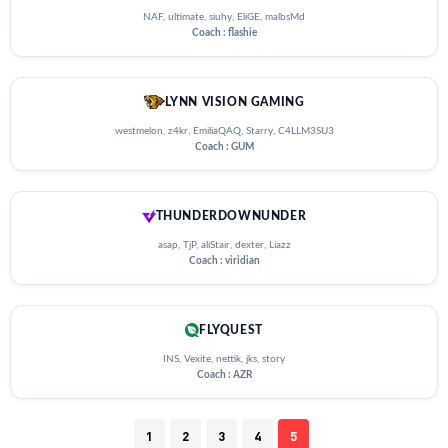
NAF, ultimate, siuhy, EliGE, malbsMd
Coach : flashie
LYNN VISION GAMING
westmelon, z4kr, EmiliaQAQ, Starry, C4LLM3SU3
Coach : GUM
THUNDERDOWNUNDER
asap, TjP, aliStair, dexter, Liazz
Coach : viridian
FLYQUEST
INS, Vexite, nettik, jks, story
Coach : AZR
1
2
3
4
5