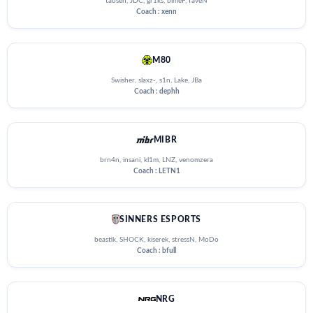
tabsen, JDC, gr1ks, blmeF, faveN
Coach : xenn
M80
Swisher, slaxz-, s1n, Lake, JBa
Coach : dephh
MIBR
brn4n, insani, kl1m, LNZ, venomzera
Coach : LETN1
SINNERS ESPORTS
beastik, SHOCK, kiserek, stressN, MoDo
Coach : bfull
NRG