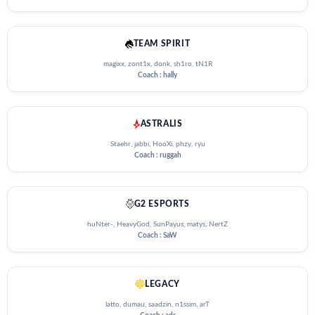
TEAM SPIRIT
magixx, zont1x, donk, sh1ro, tN1R
Coach : hally
ASTRALIS
Staehr, jabbi, HooXi, phzy, ryu
Coach : ruggah
G2 ESPORTS
huNter-, HeavyGod, SunPayus, matys, NertZ
Coach : SaW
LEGACY
latto, dumau, saadzin, n1ssim, arT