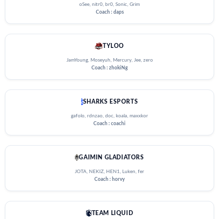
oSee, nitr0, br0, Sonic, Grim
Coach : daps
TYLOO
JamYoung, Moseyuh, Mercury, Jee, zero
Coach : zhokiNg
SHARKS ESPORTS
gafolo, rdnzao, doc, koala, maxxkor
Coach : coachi
GAIMIN GLADIATORS
JOTA, NEKIZ, HEN1, Luken, fer
Coach : horvy
TEAM LIQUID