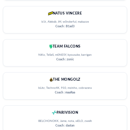
NATUS VINCERE
b1t, Aleksib, iM, w0nderful, makazze
Coach : B1ad3
TEAM FALCONS
NiKo, TeSeS, m0NESY, kyousuke, karrigan
Coach : zonic
THE MONGOLZ
bLitz, Techno4K, 910, mzinho, cobrazera
Coach : maaRaa
PARIVISION
BELCHONOKK, Jame, nota, xiELO, zweih
Coach : dastan