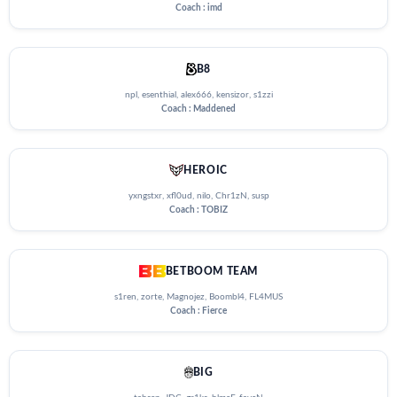
Coach : imd
B8
npl, esenthial, alex666, kensizor, s1zzi
Coach : Maddened
HEROIC
yxngstxr, xfl0ud, nilo, Chr1zN, susp
Coach : TOBIZ
BETBOOM TEAM
s1ren, zorte, Magnojez, Boombl4, FL4MUS
Coach : Fierce
BIG