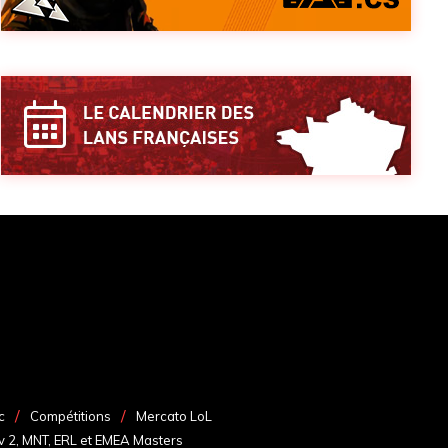
c
Compétitions
Mercato LoL
v 2, MNT, ERL et EMEA Masters