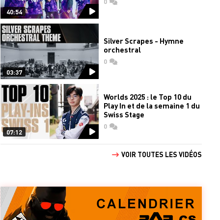
0
commentaires
40:54
Silver Scrapes - Hymne
orchestral
0
commentaires
03:37
Worlds 2025 : le Top 10 du
Play In et de la semaine 1 du
Swiss Stage
0
commentaires
07:12
VOIR TOUTES LES VIDÉOS