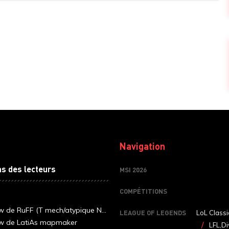
Navigation
ns des lecteurs
MSI 2026
COMPÉTITIONS
ew de RuFF (T mech/atypique N...
LEAGUE OF LEGENDS
LoL Classi
ew de LatiAs mapmaker
LFL,Di