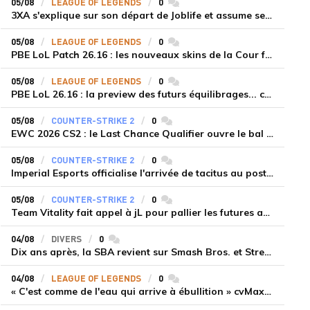
05/08
LEAGUE OF LEGENDS
0
commentaires
3XA s'explique sur son départ de Joblife et assume ses torts
05/08
LEAGUE OF LEGENDS
0
commentaires
PBE LoL Patch 26.16 : les nouveaux skins de la Cour féérique
05/08
LEAGUE OF LEGENDS
0
commentaires
PBE LoL 26.16 : la preview des futurs équilibrages... coup d'arrêt pour les supports roamers
05/08
COUNTER-STRIKE 2
0
commentaires
EWC 2026 CS2 : le Last Chance Qualifier ouvre le bal à Paris du 7 au 9 août
05/08
COUNTER-STRIKE 2
0
commentaires
Imperial Esports officialise l'arrivée de tacitus au poste d'entraîneur
05/08
COUNTER-STRIKE 2
0
commentaires
Team Vitality fait appel à jL pour pallier les futures absences d'apEX et mezii
04/08
DIVERS
0
commentaires
Dix ans après, la SBA revient sur Smash Bros. et Street Fighter
04/08
LEAGUE OF LEGENDS
0
commentaires
« C'est comme de l'eau qui arrive à ébullition » cvMax décrypte la montée en puissance de Dplus KIA