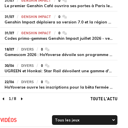
31/07
GENSHIN IMPACT
0
commentaires
Le premier Genshin Café ouvrira ses portes à Paris le 14 août
31/07
GENSHIN IMPACT
0
commentaires
Genshin Impact déploiera sa version 7.0 et la région de Snezhnaya le 12 août
31/07
GENSHIN IMPACT
0
commentaires
Codes primo-gemmes Genshin Impact juillet 2026 - version 7.0
18/07
DIVERS
0
commentaires
Gamescom 2026 : HoYoverse dévoile son programme et présente deux nouveaux jeux inédits
30/06
DIVERS
0
commentaires
UGREEN et Honkai: Star Rail dévoilent une gamme d'accessoires de recharge en édition limitée
22/06
DIVERS
0
commentaires
HoYoverse ouvre les inscriptions pour la bêta fermée de Honkai : Nexus Anima
1
/
8
TOUTE L'ACTU
page précédente
page suivante
VIDÉOS