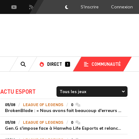
S'inscrire
Connexion
DarkMode
scord
Youtube
Flux RSS
DIRECT
COMMUNAUTÉ
1
RECHERCHE
ACTU ESPORT
05/08
LEAGUE OF LEGENDS
0
commentaires
BrokenBlade : « Nous avons fait beaucoup d'erreurs bêtes, mais une victoire reste une victoire et c'est une chose dont on peut se réjouir »
05/08
LEAGUE OF LEGENDS
0
commentaires
Gen.G s'impose face à Hanwha Life Esports et relance sa dynamique en LCK