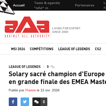
Team & agenda
L
Accueil
Partenaires
*aAa* cs
l
Team-aAa - against All authority
LIVING FOR ESPORT
SINCE 2000
MSI 2026
COMPÉTITIONS
LEAGUE OF LEGENDS
CS2
LEAGUE OF LEGENDS
0
commentaires
Solary sacré champion d'Europe 
en grande finale des EMEA Mast
Publié par
Flamm
le
22 avr. 2026
0
ACCÉDER AUX
COMMENTAIRES