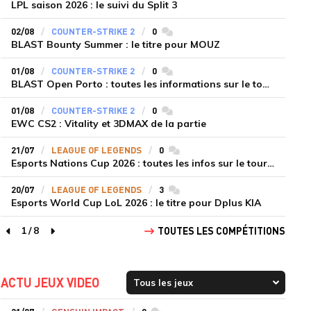
LPL saison 2026 : le suivi du Split 3
02/08
COUNTER-STRIKE 2
0
commentaires
BLAST Bounty Summer : le titre pour MOUZ
01/08
COUNTER-STRIKE 2
0
commentaires
BLAST Open Porto : toutes les informations sur le tournoi
01/08
COUNTER-STRIKE 2
0
commentaires
EWC CS2 : Vitality et 3DMAX de la partie
21/07
LEAGUE OF LEGENDS
0
commentaires
Esports Nations Cup 2026 : toutes les infos sur le tournoi
20/07
LEAGUE OF LEGENDS
3
commentaires
Esports World Cup LoL 2026 : le titre pour Dplus KIA
1
/
8
TOUTES LES COMPÉTITIONS
page précédente
page suivante
ACTU JEUX VIDEO