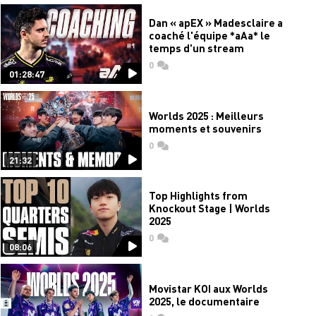
Dan « apEX » Madesclaire a
coaché l'équipe *aAa* le
temps d'un stream
0
commentaires
01:28:47
Worlds 2025 : Meilleurs
moments et souvenirs
0
commentaires
21:32
Top Highlights from
Knockout Stage | Worlds
2025
0
commentaires
08:06
Movistar KOI aux Worlds
2025, le documentaire