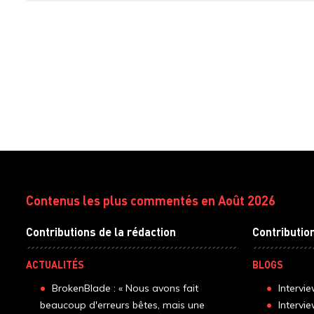
Contenus les plus commentés en Août 2026
Contributions de la rédaction
Contributio
ACTUALITÉS
BLOGS
BrokenBlade : « Nous avons fait
Intervi
beaucoup d'erreurs bêtes, mais une
Intervi