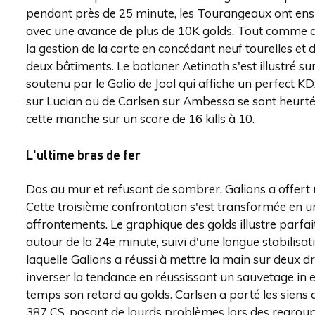
pendant près de 25 minute, les Tourangeaux ont ens
avec une avance de plus de 10K golds. Tout comme d
la gestion de la carte en concédant neuf tourelles e
deux bâtiments. Le botlaner Aetinoth s'est illustré su
soutenu par le Galio de Jool qui affiche un perfect K
sur Lucian ou de Carlsen sur Ambessa se sont heurtées
cette manche sur un score de 16 kills à 10.
L'ultime bras de fer
Dos au mur et refusant de sombrer, Galions a offert 
Cette troisième confrontation s'est transformée en
affrontements. Le graphique des golds illustre parfa
autour de la 24e minute, suivi d'une longue stabilisat
laquelle Galions a réussi à mettre la main sur deux 
inverser la tendance en réussissant un sauvetage in 
temps son retard au golds. Carlsen a porté les sien
387 CS, posant de lourds problèmes lors des regrou