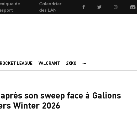
exique de
Calendrier
Facebook
Twitter
Instagram
'esport
des LAN
Di
ROCKET LEAGUE
VALORANT
2XKO
AUTRES PORTAILS
après son sweep face à Galions
ers Winter 2026