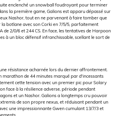
uite enclenché un snowball foudroyant pour terminer
ans la première game, Galions est apparu dépassé sur
t deux Nashor, tout en ne parvenant à faire tomber que
r la botlane avec son Corki en 7/5/5, parfaitement
DA de 2/0/6 et 244 CS. En face, les tentatives de Harpoon
 à un bloc défensif infranchissable, scellant le sort de
une résistance acharnée lors du dernier affrontement.
 un marathon de 44 minutes marqué par d'incessants
itement cette tension avec un premier pic pour Solary
ion face à la résilience adverse, période pendant
dragons et un Nashor. Galions a longtemps cru pouvoir
extremis de son propre nexus, et réduisant pendant un
s avec une impressionnante Gwen cumulant 13/7/3 et
pements.