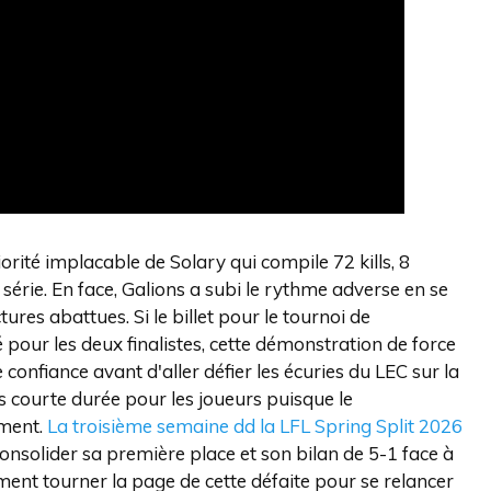
iorité implacable de Solary qui compile 72 kills, 8
 série. En face, Galions a subi le rythme adverse en se
ures abattues. Si le billet pour le tournoi de
é pour les deux finalistes, cette démonstration de force
fiance avant d'aller défier les écuries du LEC sur la
s courte durée pour les joueurs puisque le
ement.
La troisième semaine dd la LFL Spring Split 2026
onsolider sa première place et son bilan de 5-1 face à
ment tourner la page de cette défaite pour se relancer