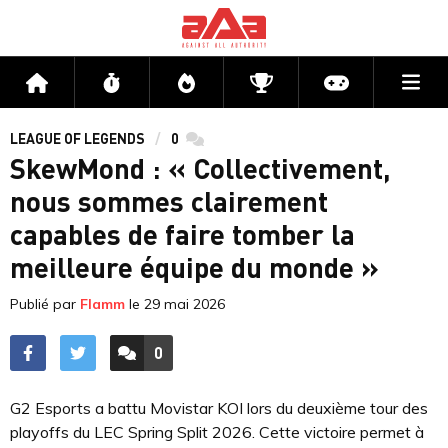
Me
Accueil
Flux
Directs
Compétitions
Actu jeux v
LEAGUE OF LEGENDS
0
commentaires
SkewMond : « Collectivement,
nous sommes clairement
capables de faire tomber la
meilleure équipe du monde »
Publié par
Flamm
le
29 mai 2026
0
ACCÉDER AUX
COMMENTAIRES
G2 Esports a battu Movistar KOI lors du deuxième tour des
playoffs du LEC Spring Split 2026. Cette victoire permet à