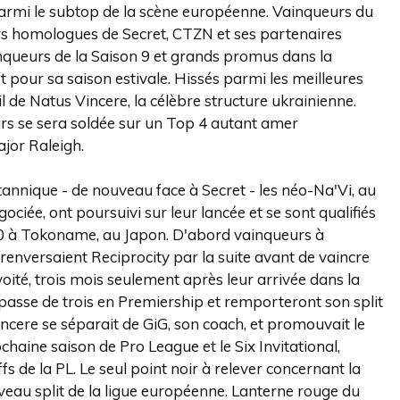
armi le subtop de la scène européenne. Vainqueurs du
rs homologues de Secret, CTZN et ses partenaires
nqueurs de la Saison 9 et grands promus dans la
 pour sa saison estivale. Hissés parmi les meilleures
il de Natus Vincere, la célèbre structure ukrainienne.
urs se sera soldée sur un Top 4 autant amer
ajor Raleigh.
itannique - de nouveau face à Secret - les néo-Na'Vi, au
ciée, ont poursuivi sur leur lancée et se sont qualifiés
 10 à Tokoname, au Japon. D'abord vainqueurs à
renversaient Reciprocity par la suite avant de vaincre
ité, trois mois seulement après leur arrivée dans la
la passe de trois en Premiership et remporteront son split
incere se séparait de GiG, son coach, et promouvait le
haine saison de Pro League et le Six Invitational,
s de la PL. Le seul point noir à relever concernant la
uveau split de la ligue européenne. Lanterne rouge du