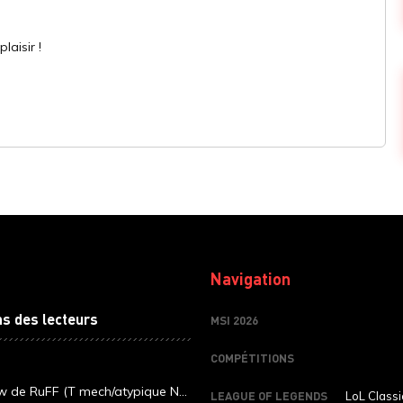
laisir !
Navigation
ns des lecteurs
MSI 2026
COMPÉTITIONS
ew de RuFF (T mech/atypique N...
LEAGUE OF LEGENDS
LoL Classi