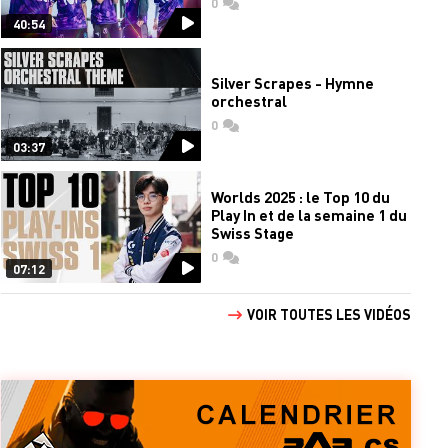
0
commentaires
40:54
Silver Scrapes - Hymne
orchestral
0
commentaires
03:37
Worlds 2025 : le Top 10 du
Play In et de la semaine 1 du
Swiss Stage
0
commentaires
07:12
VOIR TOUTES LES VIDÉOS