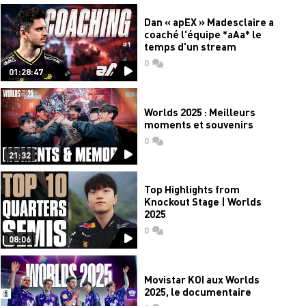
Dan « apEX » Madesclaire a
coaché l'équipe *aAa* le
temps d'un stream
0
commentaires
01:28:47
Worlds 2025 : Meilleurs
moments et souvenirs
0
commentaires
21:32
Top Highlights from
Knockout Stage | Worlds
2025
0
commentaires
08:06
Movistar KOI aux Worlds
2025, le documentaire