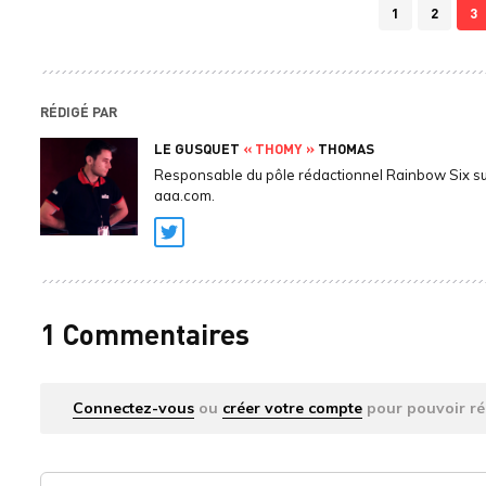
1
2
3
RÉDIGÉ PAR
LE GUSQUET
« THOMY »
THOMAS
Responsable du pôle rédactionnel Rainbow Six s
aaa.com.
Twitter
1 Commentaires
Connectez-vous
ou
créer votre compte
pour pouvoir ré