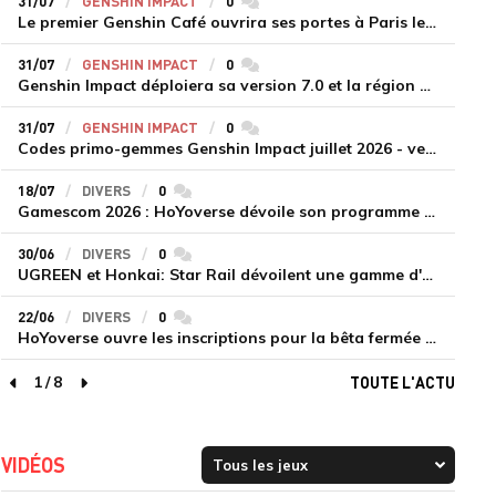
31/07
GENSHIN IMPACT
0
commentaires
Le premier Genshin Café ouvrira ses portes à Paris le 14 août
31/07
GENSHIN IMPACT
0
commentaires
Genshin Impact déploiera sa version 7.0 et la région de Snezhnaya le 12 août
31/07
GENSHIN IMPACT
0
commentaires
Codes primo-gemmes Genshin Impact juillet 2026 - version 7.0
18/07
DIVERS
0
commentaires
Gamescom 2026 : HoYoverse dévoile son programme et présente deux nouveaux jeux inédits
30/06
DIVERS
0
commentaires
UGREEN et Honkai: Star Rail dévoilent une gamme d'accessoires de recharge en édition limitée
22/06
DIVERS
0
commentaires
HoYoverse ouvre les inscriptions pour la bêta fermée de Honkai : Nexus Anima
1
/
8
TOUTE L'ACTU
page précédente
page suivante
VIDÉOS