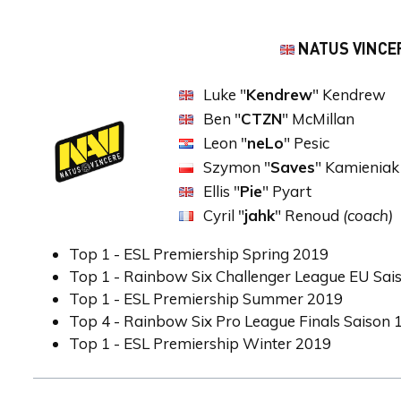
NATUS VINCE
Luke "
Kendrew
" Kendrew
Ben "
CTZN
" McMillan
Leon "
neLo
" Pesic
Szymon "
Saves
" Kamieniak
Ellis "
Pie
" Pyart
Cyril "
jahk
" Renoud
(coach)
Top 1 - ESL Premiership Spring 2019
Top 1 - Rainbow Six Challenger League EU Sai
Top 1 - ESL Premiership Summer 2019
Top 4 - Rainbow Six Pro League Finals Saison 
Top 1 - ESL Premiership Winter 2019