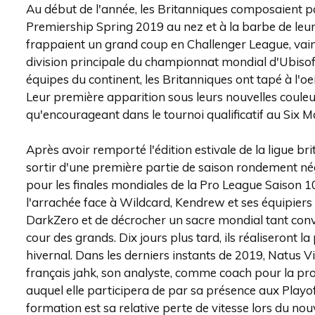
Au début de l'année, les Britanniques composaient p
Premiership Spring 2019 au nez et à la barbe de leu
frappaient un grand coup en Challenger League, vai
division principale du championnat mondial d'Ubisoft
équipes du continent, les Britanniques ont tapé à l'oe
Leur première apparition sous leurs nouvelles coule
qu'encourageant dans le tournoi qualificatif au Six M
Après avoir remporté l'édition estivale de la ligue br
sortir d'une première partie de saison rondement négo
pour les finales mondiales de la Pro League Saison
l'arrachée face à Wildcard, Kendrew et ses équipiers 
DarkZero et de décrocher un sacre mondial tant convo
cour des grands. Dix jours plus tard, ils réaliseront 
hivernal. Dans les derniers instants de 2019, Natus V
français jahk, son analyste, comme coach pour la proc
auquel elle participera de par sa présence aux Playoff
formation est sa relative perte de vitesse lors du no