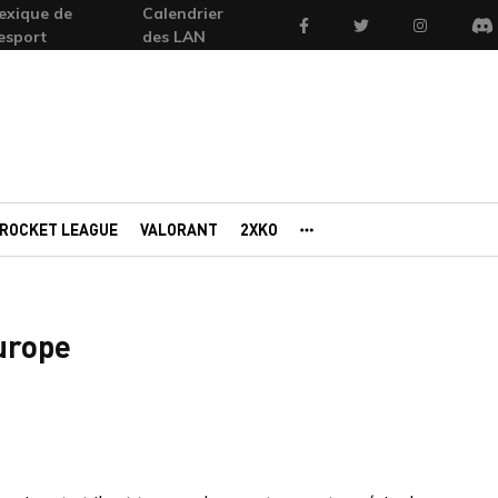
exique de
Calendrier
Facebook
Twitter
Instagram
'esport
des LAN
Di
ROCKET LEAGUE
VALORANT
2XKO
AUTRES PORTAILS
Europe