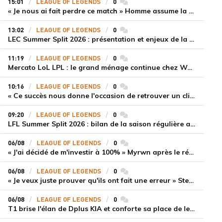
15:01
LEAGUE OF LEGENDS
0
commentaires
« Je nous ai fait perdre ce match » Homme assume la responsabilité de la défaite de HLE face à Gen.G
13:02
LEAGUE OF LEGENDS
0
commentaires
LEC Summer Split 2026 : présentation et enjeux de la troisième semaine de compétition
11:19
LEAGUE OF LEGENDS
0
commentaires
Mercato LoL LPL : le grand ménage continue chez Weibo Gaming, Jiejie quitte le navire au profit de Xiaohao
10:16
LEAGUE OF LEGENDS
0
commentaires
« Ce succès nous donne l'occasion de retrouver un climat beaucoup plus positif » Ryu et Canyon soulagés après la victoire de Gen.G sur HLE
09:20
LEAGUE OF LEGENDS
0
commentaires
LFL Summer Split 2026 : bilan de la saison régulière avec Solary en tête
06/08
LEAGUE OF LEGENDS
0
commentaires
« J'ai décidé de m'investir à 100% » Myrwn après le réveil de Movistar KOI face à Fnatic
06/08
LEAGUE OF LEGENDS
0
commentaires
« Je veux juste prouver qu'ils ont fait une erreur » Stend se confie sur son mercato chaotique et ses ambitions avec Shifters
06/08
LEAGUE OF LEGENDS
0
commentaires
T1 brise l'élan de Dplus KIA et conforte sa place de leader en LCK 2026 Rounds 3-4