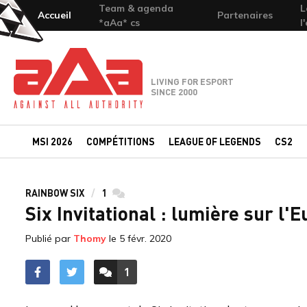
Team & agenda
L
Accueil
Partenaires
*aAa* cs
l
Team-aAa - against All authority
LIVING FOR ESPORT
SINCE 2000
MSI 2026
COMPÉTITIONS
LEAGUE OF LEGENDS
CS2
RAINBOW SIX
1
commentaires
Six Invitational : lumière sur l'
Publié par
Thomy
le
5 févr. 2020
1
ACCÉDER AUX
COMMENTAIRES