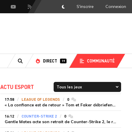
S'inscrire
Connexion
DarkMode
scord
Youtube
Flux RSS
DIRECT
COMMUNAUTÉ
19
RECHERCHE
ACTU ESPORT
17:58
LEAGUE OF LEGENDS
0
commentaires
« La confiance est de retour » Tom et Faker débriefent la victoire convaincante de T1 face à Dplus KIA
16:12
COUNTER-STRIKE 2
0
commentaires
Gentle Mates acte son retrait de Counter-Strike 2, le roster ibérique libéré