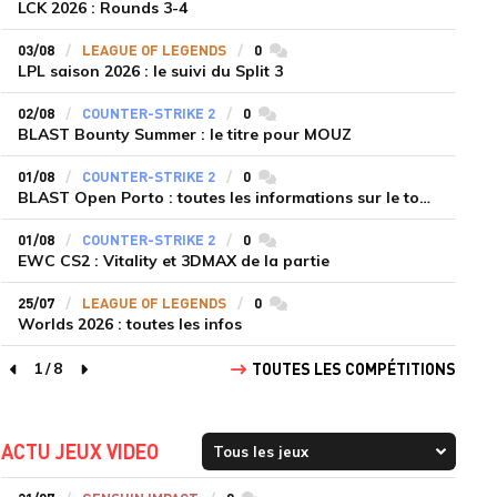
LCK 2026 : Rounds 3-4
03/08
LEAGUE OF LEGENDS
0
commentaires
LPL saison 2026 : le suivi du Split 3
02/08
COUNTER-STRIKE 2
0
commentaires
BLAST Bounty Summer : le titre pour MOUZ
01/08
COUNTER-STRIKE 2
0
commentaires
BLAST Open Porto : toutes les informations sur le tournoi
01/08
COUNTER-STRIKE 2
0
commentaires
EWC CS2 : Vitality et 3DMAX de la partie
25/07
LEAGUE OF LEGENDS
0
commentaires
Worlds 2026 : toutes les infos
1
/
8
TOUTES LES COMPÉTITIONS
page précédente
page suivante
ACTU JEUX VIDEO